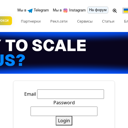
На форум
Мы в
Telegram
Мы в
Instagram
РОКСИ
Партнерки
Рекл.сети
Сервисы
Статьи
Б
Email
Password
Login