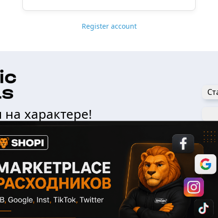
Register account
Ст
 на характере!
Сергей
Администрация
Н
Связаться
 Вся информация на сайте предназначена для ознакомител