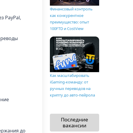
Финансовый контроль
как конкурентное
з PayPal,
преимущество: опыт
100FTD и CostView
переводы
Как масштабировать
iGaming-команду: от
ручных переводов на
крипту до авто-пейрола
ение
Последние
вакансии
ержания до