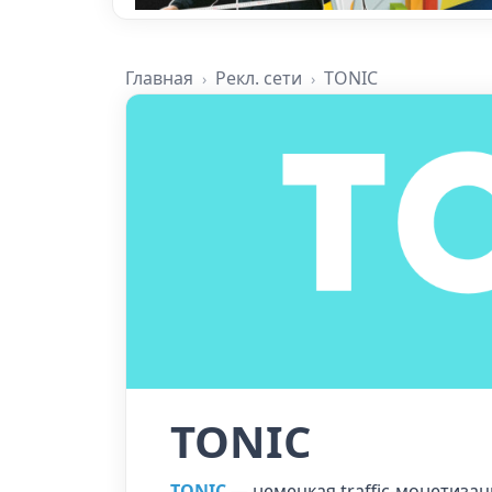
Главная
Рекл. сети
TONIC
TONIC
TONIC
— немецкая traffic‑монетизац