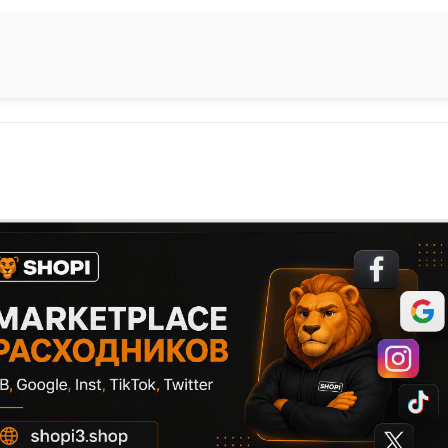
Ст
 на характере!
Сергей
Администрация
Н
Связаться