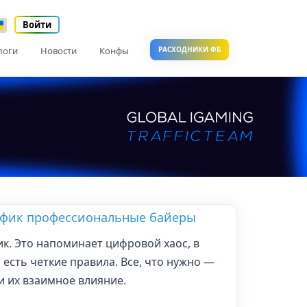
Войти
логи
Новости
Конфы
РАСХОДНИКИ ФБ
афик профессиональные байеры
к. Это напоминает цифровой хаос, в
 есть четкие правила. Все, что нужно —
и их взаимное влияние.