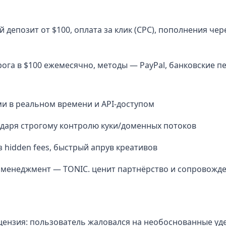
й депозит от $100, оплата за клик (CPC), пополнения чере
орога в $100 ежемесячно, методы — PayPal, банковские 
ми в реальном времени и API-доступом
одаря строгому контролю куки/доменных потоков
ез hidden fees, быстрый апрув креативов
 менеджмент — TONIC. ценит партнёрство и сопровожд
ецензия: пользователь жаловался на необоснованные уд