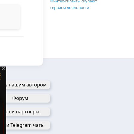
Финтех-гиганты скупают
сервисы лояльности
×
ань нашим автором
Форум
Наши партнеры
аши Telegram чаты