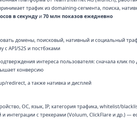
принимает трафик из domaining-сегмента, поиска, натив
росов в секунду
и
70 млн показов ежедневно
вать домены, поисковый, нативный и социальный тра
у с API/S2S и постбэками
одтверждения интереса пользователя: сначала клик по 
овышает конверсию
/redirect, а также нативка и дисплей
ойство, ОС, язык, IP, категория трафика, whitelist/blackli
 и интеграции с трекерами (Voluum, ClickFlare и др.) — 