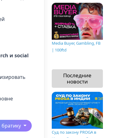
лей
Media Buyer, Gambling, FB
| 100ftd
rch и social
Последние
тизировать
новости
ровне
ь братику
Суд по закону PROGA в