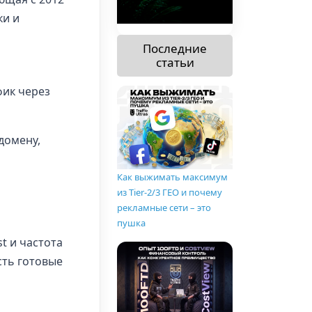
ки и
Последние
статьи
фик через
домену,
Как выжимать максимум
из Tier-2/3 ГЕО и почему
рекламные сети – это
пушка
st и частота
есть готовые