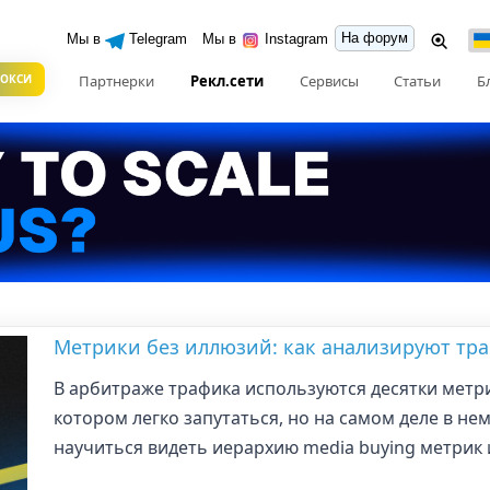
На форум
Мы в
Telegram
Мы в
Instagram
РОКСИ
Партнерки
Рекл.сети
Сервисы
Статьи
Б
Метрики без иллюзий: как анализируют тр
В арбитраже трафика используются десятки метри
котором легко запутаться, но на самом деле в нем
научиться видеть иерархию media buying метрик 