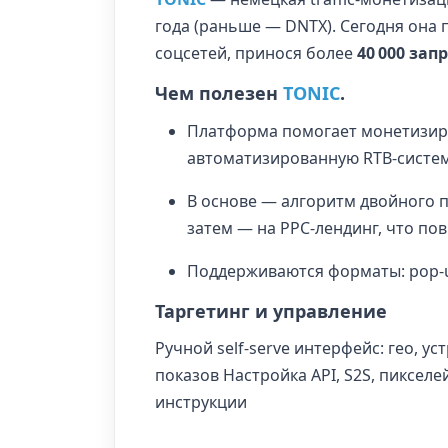
года (раньше — DNTX). Сегодня она 
соцсетей, принося более
40 000 зап
Чем полезен
TONIC
.
Платформа помогает монетизиро
автоматизированную RTB-систем
В основе — алгоритм двойного п
затем — на PPC-лендинг, что п
Поддерживаются форматы: pop-up
Таргетинг и управление
Ручной self-serve интерфейс: гео, устр
показов Настройка API, S2S, пикселей
инструкции