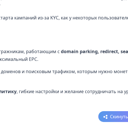
у
тарта кампаний из-за KYC, как у некоторых пользовате
тражникам, работающим с
domain parking, redirect, sea
аксимальный EPC.
 доменов и поисковым трафиком, которым нужно моне
литику
, гибкие настройки и желание сотрудничать на у
Скинут