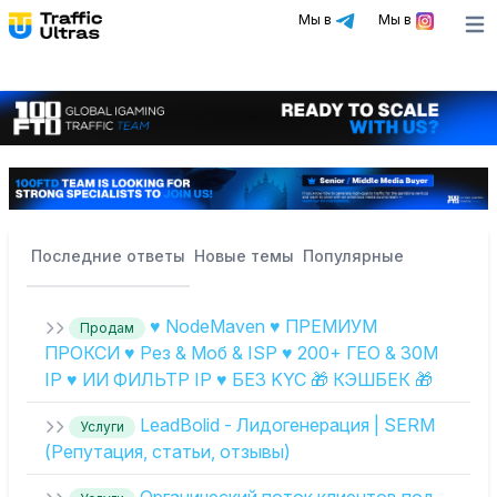
Мы в
Мы в
Ope
Последние ответы
Новые темы
Популярные
♥️ NodeMaven ♥️ ПРЕМИУМ
Продам
ПРОКСИ ♥️ Рез & Моб & ISP ♥️ 200+ ГЕО & 30М
IP ♥️ ИИ ФИЛЬТР IP ♥️ БЕЗ KYC 🎁 КЭШБЕК 🎁
LeadBolid - Лидогенерация | SERM
Услуги
(Репутация, статьи, отзывы)