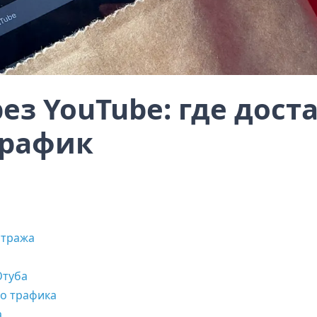
ез YouTube: где дост
трафик
итража
Ютуба
о трафика
а