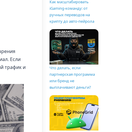
Как масштабировать
iGaming-команду: от
ручных переводов на
крипту до авто-пейрола
зрения
ал. Если
ый трафик и
Что делать, если
партнерская программа
или бренд не
выплачивают деньги?