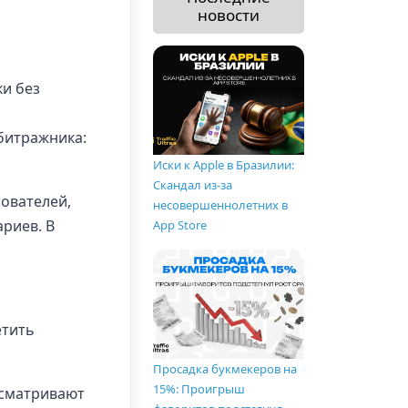
новости
ки без
битражника:
Иски к Apple в Бразилии:
Скандал из-за
ователей,
несовершеннолетних в
риев. В
App Store
етить
Просадка букмекеров на
15%: Проигрыш
осматривают