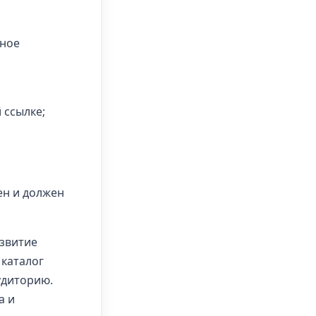
ьное
 ссылке;
ен и должен
азвитие
 каталог
удиторию.
а и