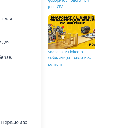
фаворитов подстегнул
рост CPA
о для
 для
Snapchat и LinkedIn
ense.
забанили дешевый ИИ-
контент
 Первые два