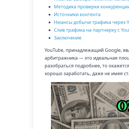
Методика проверки конкуренции
Источники контента
Нюансы добычи трафика через 
Слив трафика на партнерку с Yo
Заключение
YouTube, принадлежащий Google, яв
арбитражника — это идеальная площ
разобраться подробнее, то окажетс
хорошо заработать, даже не имея ст