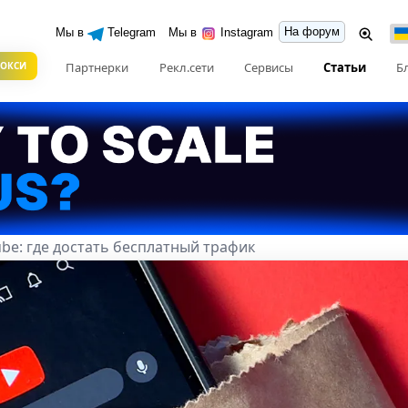
На форум
Мы в
Telegram
Мы в
Instagram
РОКСИ
Партнерки
Рекл.сети
Сервисы
Статьи
Б
be: где достать бесплатный трафик