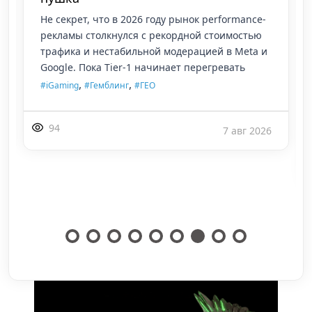
Как разложить финансы по полочкам,
избежать хаоса и быстро посчитать реальный
профит. О реальном арбитраже, как
зарабатывать и не сливаться при неудачах.
Почему четкий и
,
,
#Новичкам
#Новости индустрии
#Платёжное
,
решение
#Аккаунты
118
6 авг 2026