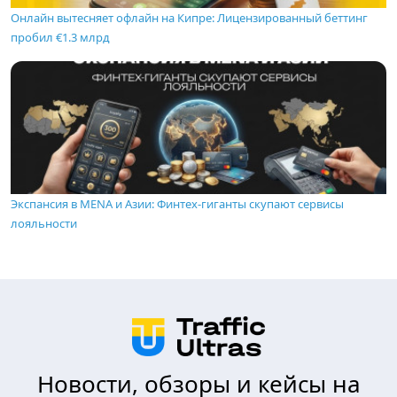
Онлайн вытесняет офлайн на Кипре: Лицензированный беттинг
пробил €1.3 млрд
Экспансия в MENA и Азии: Финтех-гиганты скупают сервисы
лояльности
Новости, обзоры и кейсы на