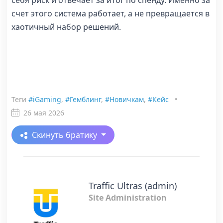
себя риск и отвечает за итог по спенду. Именно за
счет этого система работает, а не превращается в
хаотичный набор решений.
Теги
#iGaming
,
#Гемблинг
,
#Новичкам
,
#Кейс
•
26 мая 2026
Скинуть братику
Traffic Ultras (admin)
Site Administration