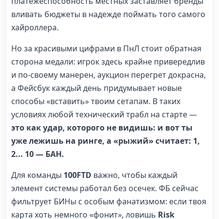
платежеспособность местных заставляет бренды
вливать бюджеты в надежде поймать того самого
хайроллера.
Но за красивыми цифрами в ПнЛ стоит обратная
сторона медали: игрок здесь крайне привередлив
и по-своему манерен, аукцион перегрет докрасна,
а Фейсбук каждый день придумывает новые
способы «вставить» твоим сетапам. В таких
условиях любой технический трабл на старте —
это как удар, которого не видишь: и вот ты
уже лежишь на ринге, а «рыжий» считает: 1,
2... 10 — БАН.
Для команды
100FTD
важно, чтобы каждый
элемент системы работал без осечек. ФБ сейчас
фильтрует БИНы с особым фанатизмом: если твоя
карта хоть немного «фонит», ловишь
Risk