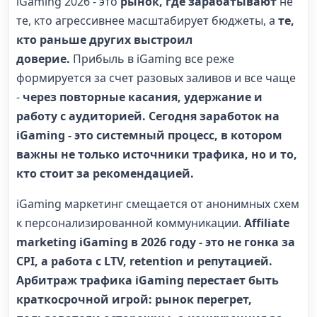
iGaming 2026 - это
рынок, где зарабатывают
не
те, кто агрессивнее масштабирует бюджеты, а
те,
кто раньше других выстроил
доверие.
Прибыль в iGaming все реже
формируется за счет разовых заливов и все чаще
-
через повторные касания, удержание и
работу с аудиторией. Сегодня заработок на
iGaming - это системный процесс, в котором
важны не только источники трафика, но и то,
кто стоит за рекомендацией.
iGaming маркетинг смещается от анонимных схем
к персонализированной коммуникации.
Affiliate
marketing iGaming в 2026 году - это не гонка за
CPI, а работа с LTV, retention и репутацией.
Арбитраж трафика iGaming перестает быть
краткосрочной игрой: рынок перегрет,