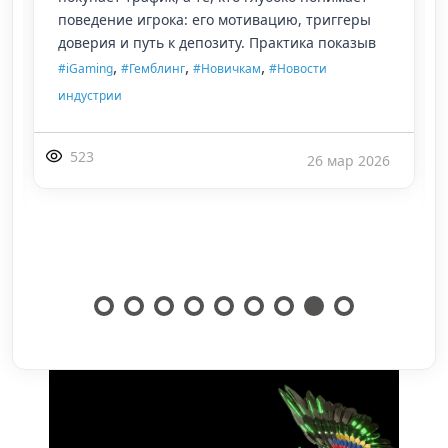
использует инструменты для арбитража
трафика, выстраивает аналитику, соблюдает
цифров
,
,
,
,
#Facebook
#Instagram
#iGaming
#Гемблинг
,
#Беттинг
#Новичкам
672
20 мар 2026