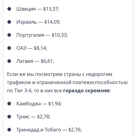
● Швеция — $13,37;
● Израиль — $14,09;
● Португалия — $10,33;
● ОАЭ — $8,14;
● Латвия — $6,61.
Если же мы посмотрим страны с недорогим
трафиком и ограниченной платежеспособностью
по Tier 3-4, то в них все
гораздо скромнее
:
● Камбоджа — $1,94;
● Тунис — $2,78;
● Тринидад и Тобаго — $2,76;