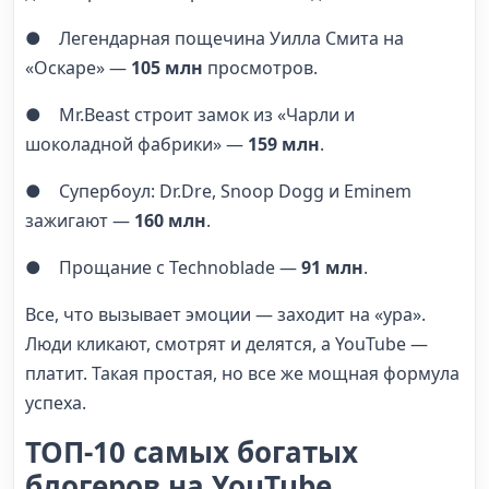
● Легендарная пощечина Уилла Смита на
«Оскаре» —
105 млн
просмотров.
● Mr.Beast строит замок из «Чарли и
шоколадной фабрики» —
159 млн
.
● Супербоул: Dr.Dre, Snoop Dogg и Eminem
зажигают —
160 млн
.
● Прощание с Technoblade —
91 млн
.
Все, что вызывает эмоции — заходит на «ура».
Люди кликают, смотрят и делятся, а YouTube —
платит. Такая простая, но все же мощная формула
успеха.
ТОП-10 самых богатых
блогеров на YouTube