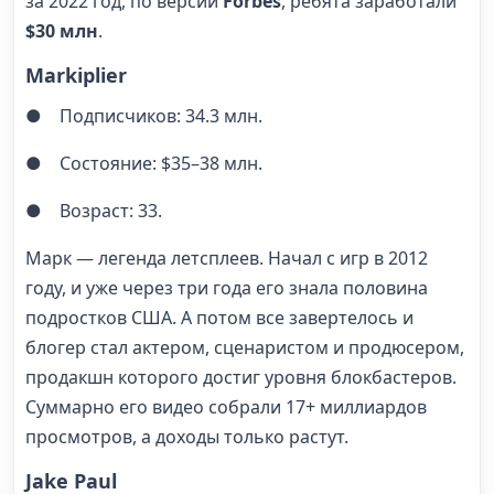
за 2022 год, по версии
Forbes
, ребята заработали
$30 млн
.
Markiplier
● Подписчиков: 34.3 млн.
● Состояние: $35–38 млн.
● Возраст: 33.
Марк — легенда летсплеев. Начал с игр в 2012
году, и уже через три года его знала половина
подростков США. А потом все завертелось и
блогер стал актером, сценаристом и продюсером,
продакшн которого достиг уровня блокбастеров.
Суммарно его видео собрали 17+ миллиардов
просмотров, а доходы только растут.
Jake Paul