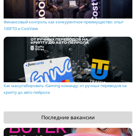
Финансовый контроль как конкурентное преимущество: опыт
100FTD и CostView
Как масштабировать iGaming-команду: от ручных переводов на
крипту до авто-пейрола
Последние вакансии