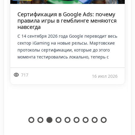
Сертификация в Google Ads: почему
Lin
правила игры в гемблинге меняются
УБТ
навсегда
зал
С 14 сентября 2026 года Google переводит весь
Кома
сектор iGaming на новые рельсы. Мартовские
ранж
протоколы сертификации, которые до этого
пост
момента тестировались локально, теперь с
Плат
техн
717
16 июл 2026
20