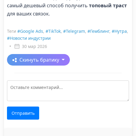
самый дешевый способ получить
топовый траст
для ваших связок.
Теги
#Google Ads
,
#TikTok
,
#Telegram
,
#Гемблинг
,
#Нутра
,
#Новости индустрии
•
30 мар 2026
Скинуть братику
Отправить