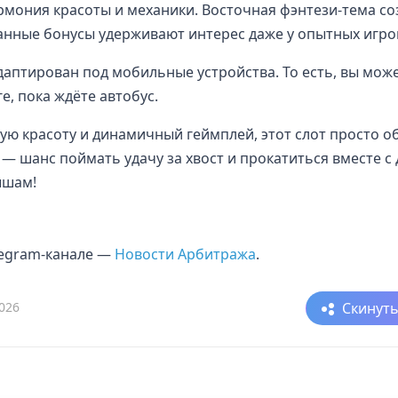
гармония красоты и механики. Восточная фэнтези-тема со
нные бонусы удерживают интерес даже у опытных игро
даптирован под мобильные устройства. То есть, вы мож
е, пока ждёте автобус.
ую красоту и динамичный геймплей, этот слот просто о
— шанс поймать удачу за хвост и прокатиться вместе с
ышам!
elegram-канале —
Новости Арбитража
.
Скинут
026