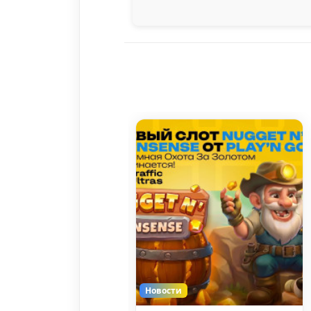
Новости