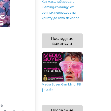
Как масштабировать
iGaming-команду: от
ручных переводов на
крипту до авто-пейрола
Последние
вакансии
Media Buyer, Gambling, FB
| 100ftd
!
ие
Последние