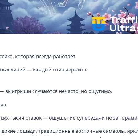
ссика, которая всегда работает.
нных линий — каждый спин держит в
 — выигрыши случаются нечасто, но ощутимо.
да.
их тысяч ставок — ощущение суперудачи не за горами
и дикие лошади, традиционные восточные символы, ярк