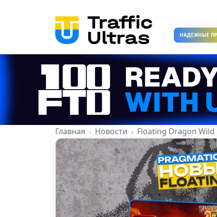
НАДЕЖНЫЕ П
Главная
Новости
Floating Dragon Wild