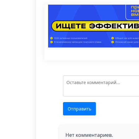
Отправить
Нет комментариев.