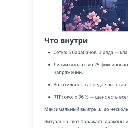
Что внутри
Сетка: 5 барабанов, 3 ряда — кла
Линии выплат: до 25 фиксирова
напряжении.
Волатильность: средне‑высокая
RTP: около 96 % — шанс есть всег
Максимальный выигрыш: до нескольк
Визуально слот поражает: драконы 