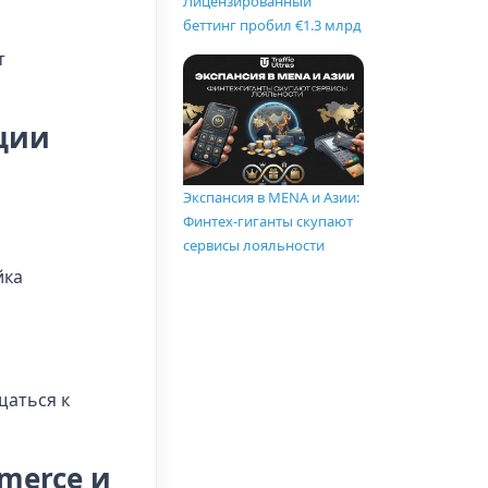
Лицензированный
беттинг пробил €1.3 млрд
т
ации
Экспансия в MENA и Азии:
Финтех-гиганты скупают
сервисы лояльности
йка
щаться к
merce и