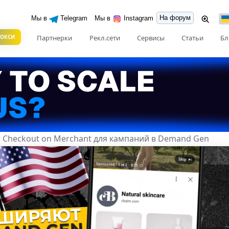
На форум
Мы в
Telegram
Мы в
Instagram
РОКСИ
Партнерки
Рекл.сети
Сервисы
Статьи
Бл
т Checkout on Merchant для кампаний в Demand Gen