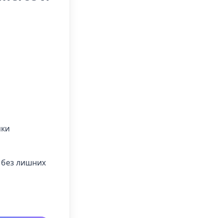
пки
 без лишних