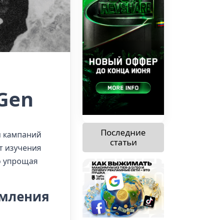
Gen
Последние
 кампаний
статьи
т изучения
о упрощая
рмления