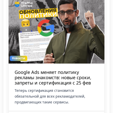
Новости
Кастомизация креативов на лету:
Google добавил ИИ-инструмент
Video Remix на базе Gemini Om
Технологический гигант открыл доступ к новой
фиче Video Remix прямо внутри стандартного
приложения Google Фото. Инструмент
работает на базе флагманской