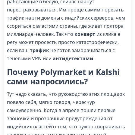
работающие в белую, сейчас начнут
перестраховываться. Им проще самим порезать
трафик на эти домены с индийских серверов, чем
ссориться с властями страны, где живет полтора
миллиарда человек. Так что
конверт
из клика в
регу может просесть просто катастрофически,
если ваш
трафик
не готов заморачиваться с
теневыми VPN или
антидетектами
.
Почему
Polymarket
и
Kalshi
сами напросились?
Тут надо сказать, что руководство этих площадок
повело себя, мягко говоря, чересчур
самоуверенно. Когда в апреле пошли первые
звоночки и прозрачные предупреждения от
индийских властей о том, что нужно сворачивать
лавочку, знаете, что сделали эти гиганты?