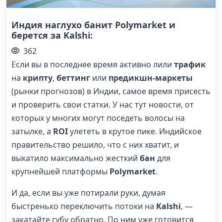
Индия наглухо банит Polymarket и
берется за Kalshi:
362
Если вы в последнее время активно лили
трафик
на
крипту
,
беттинг
или
предикшн-маркеты
(рынки прогнозов) в Индии, самое время присесть
и проверить свои статки. У нас тут новости, от
которых у многих могут поседеть волосы на
затылке, а
ROI
улететь в крутое пике. Индийское
правительство решило, что с них хватит, и
выкатило максимально жесткий
бан
для
крупнейшей платформы
Polymarket
.
И да, если вы уже потирали руки, думая
быстренько переключить потоки на
Kalshi
, —
закатайте губу обратно. По ним уже готовится