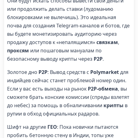
Они будут искать способы вывести свои деньги
или продолжить делать ставки (лудоманию
блокировками не вылечишь). Это идеальная
почва для создания Telegram-каналов и ботов, где
вы будете монетизировать аудиторию через
продажу доступов к «непалящимся»
связкам
,
проксям
или пошаговым мануалам по
безопасному выводу крипты через
P2P
.
Золотое дно
P2P
: Вывод средств с
Polymarket
для
индийцев сейчас станет проблемой номер один.
Если у вас есть выходы на рынок
P2P-обмена
, вы
сможете брать конские комиссии (спреды взлетят
до небес) за помощь в обналичивании
крипты
в
рупии в обход официальных радаров.
Шифт на другие
ГЕО
: Пока новички пытаются
пробить бетонную стену в Индии, топы уже