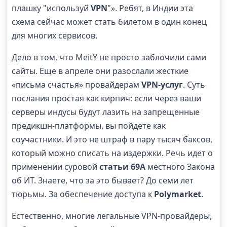
плашку "используй
VPN
"». Ребят, в Индии эта
схема сейчас может стать билетом в один конец
для многих сервисов.
Дело в том, что MeitY не просто заблочили сами
сайты. Еще в апреле они разослали жесткие
«письма счастья» провайдерам
VPN-услуг
. Суть
послания простая как кирпич: если через ваши
серверы индусы будут лазить на запрещенные
предикшн-платформы, вы пойдете как
соучастники. И это не штраф в пару тысяч баксов,
который можно списать на издержки. Речь идет о
применении суровой
статьи 69A
местного Закона
об ИТ. Знаете, что за это бывает? До семи лет
тюрьмы. За обеспечение доступа к
Polymarket
.
Естественно, многие легальные VPN-провайдеры,