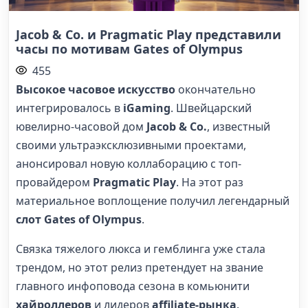
Jacob & Co. и Pragmatic Play представили
часы по мотивам Gates of Olympus
455
Высокое часовое искусство
окончательно
интегрировалось в
iGaming
. Швейцарский
ювелирно-часовой дом
Jacob & Co.
, известный
своими ультраэксклюзивными проектами,
анонсировал новую коллаборацию с топ-
провайдером
Pragmatic Play
. На этот раз
материальное воплощение получил легендарный
слот Gates of Olympus
.
Связка тяжелого люкса и гемблинга уже стала
трендом, но этот релиз претендует на звание
главного инфоповода сезона в комьюнити
хайроллеров
и лидеров
affiliate-рынка
.