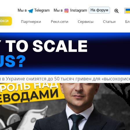
На форум
Мы в
Telegram
Мы в
Instagram
РОКСИ
Партнерки
Рекл.сети
Сервисы
Статьи
Бл
в Украине снизятся до 50 тысяч гривен для «высокорис