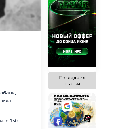
Последние
статьи
обанк,
авила
было 150