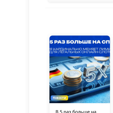
Новости
 по
Испания