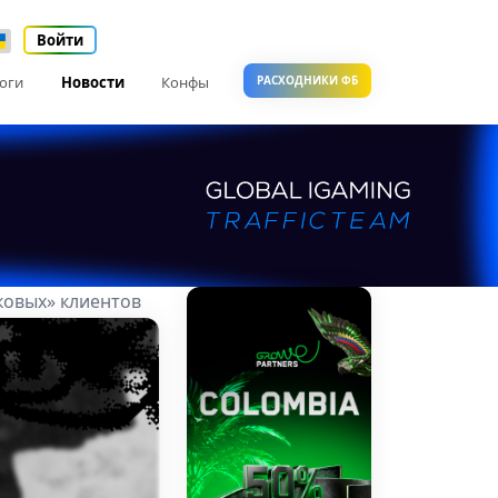
Войти
оги
Новости
Конфы
РАСХОДНИКИ ФБ
ковых» клиентов