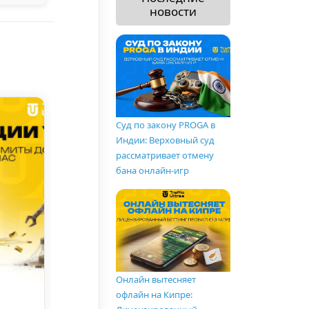
новости
Суд по закону PROGA в
Индии: Верховный суд
рассматривает отмену
бана онлайн-игр
Новости
Новости
Онлайн вытесняет
офлайн на Кипре:
л
PlayCity выставил чек
Во Льво