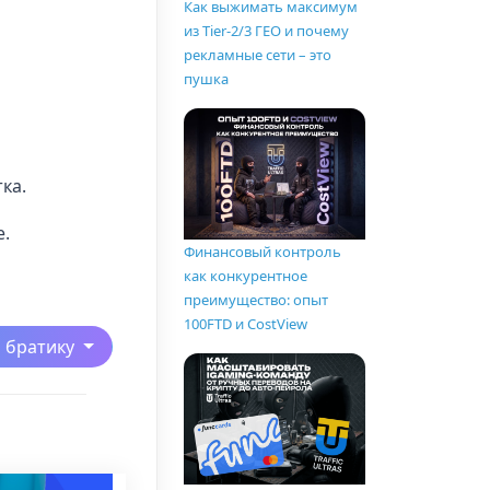
Как выжимать максимум
из Tier-2/3 ГЕО и почему
рекламные сети – это
пушка
ка.
е.
Финансовый контроль
как конкурентное
преимущество: опыт
100FTD и CostView
ь братику