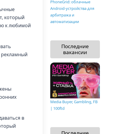
PhoneGrid: облачные
Android-устройства для
вычные
арбитража и
, который
автоматизации
ую к любимой
Последние
овать
вакансии
ш рекламный
окены
оронних
Media Buyer, Gambling, FB
| 100ftd
вдаваться в
который
Последние