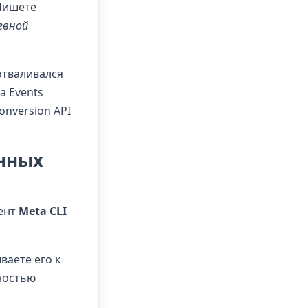
Пишете
евной
отваливался
а Events
onversion API
енных
мент
Meta CLI
ваете его к
лностью