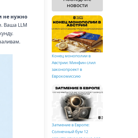
новости
и не нужно
е. Ваша LLM
кунду.
заливам.
Конец монополии в
Австрии: Минфин слил
законопроект в
Еврокомиссию
Затмение в Европе:
Солнечный бум 12