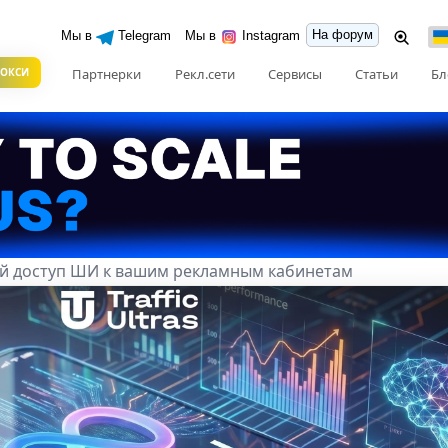
На форум
Мы в
Telegram
Мы в
Instagram
РОКСИ
Партнерки
Рекл.сети
Сервисы
Статьи
Бл
й доступ ШИ к вашим рекламным кабинетам