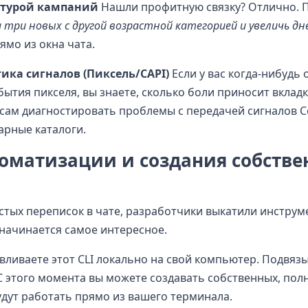
ктурой кампаний
Нашли профитную связку? Отлично. 
 три новых с другой возрастной категорией и увеличь дн
рямо из окна чата.
тика сигналов (Пиксель/CAPI)
Если у вас когда-нибудь 
ытия пикселя, вы знаете, сколько боли приносит вкладк
 сам диагностировать проблемы с передачей сигналов C
арные каталоги.
втоматизации и создания собств
остых переписок в чате, разработчики выкатили инстру
т начинается самое интересное.
авливаете этот CLI локально на свой компьютер. Подвязы
 С этого момента вы можете создавать собственных, по
дут работать прямо из вашего терминала.