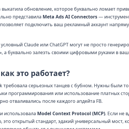
га выкатила обновление, которое буквально ломает при
ально представила
Meta Ads AI Connectors
— инструмент
и позволяет подключить ваш рекламный аккаунт напрям
 условный Claude или ChatGPT могут не просто генерир
ы», а буквально залезть своими цифровыми руками в ва
как это работает?
k требовала серьезных танцев с бубном. Нужны были т
авыки программирования или использование платных ст
рно отваливались после каждого апдейта FB.
 и использовала
Model Context Protocol (MCP)
. Если не 
 это открытый стандарт, эдакий универсальный мост, 
 напрямую общаться с внешними системами.