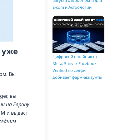
августа откроет окна для
E-com и Астрологии
 уже
Цифровой ошейник от
Meta: Запуск Facebook
Verified по селфи
ом. Вы
добивает фарм-аккаунты
ger, вы
ии на Европу
PM и выдаст
оседним