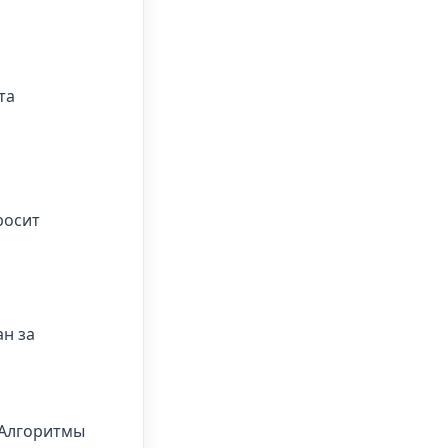
та
росит
ан за
 Алгоритмы