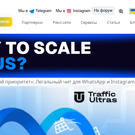
На форум
Мы в
Telegram
Мы в
Instagram
РОКСИ
Партнерки
Рекл.сети
Сервисы
Статьи
Бл
й приоритет»: Легальный чит для WhatsApp и Instagram