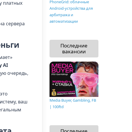
PhoneGrid: облачные
у платных
Android-устройства для
арбитража и
автоматизации
на сервера
еньги
Последние
вакансии
мает»
y AI
вую очередь,
 это
Media Buyer, Gambling, FB
истему, ваш
| 100ftd
легальным
ета
Последние