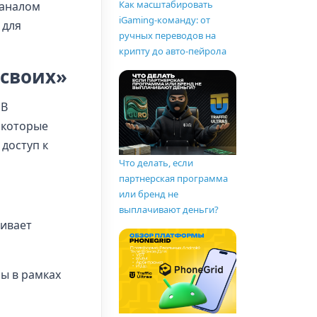
Как масштабировать
каналом
iGaming-команду: от
 для
ручных переводов на
крипту до авто-пейрола
«своих»
 В
 которые
доступ к
Что делать, если
партнерская программа
или бренд не
выплачивают деньги?
аивает
ы в рамках