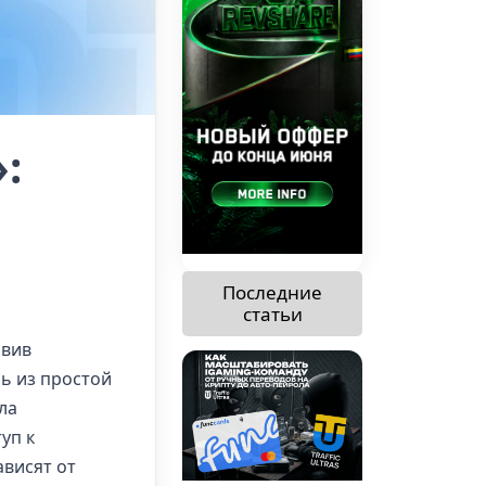
:
Последние
статьи
авив
сь из простой
ла
уп к
висят от