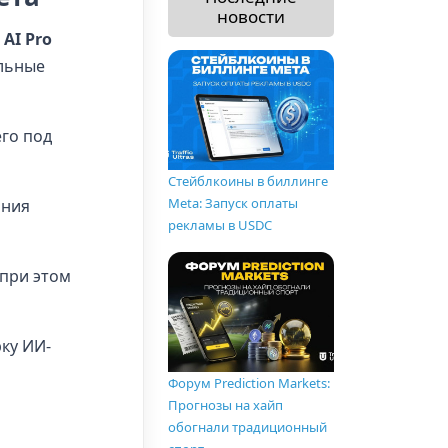
новости
 AI Pro
альные
его под
Стейблкоины в биллинге
Meta: Запуск оплаты
ания
рекламы в USDC
 при этом
ку ИИ-
Форум Prediction Markets:
Прогнозы на хайп
обогнали традиционный