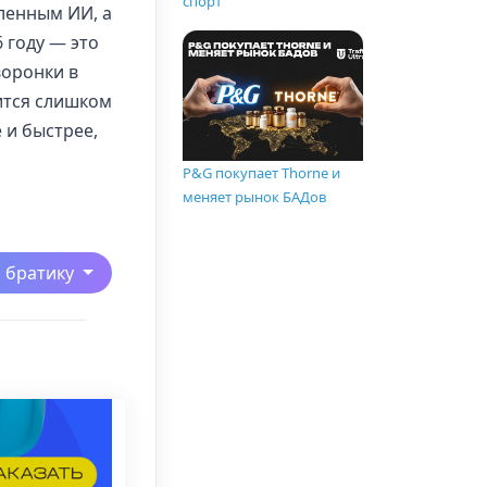
спорт
ленным ИИ, а
 году — это
воронки в
ится слишком
 и быстрее,
P&G покупает Thorne и
меняет рынок БАДов
ь братику