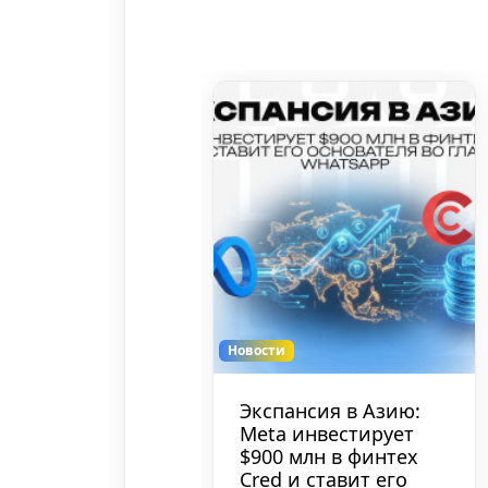
Новости
 запускает
Экспансия в Азию:
ые стримы
Meta инвестирует
о в
$900 млн в финтех
орекламу
Cred и ставит его