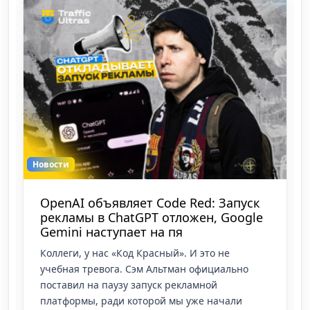
Новости
OpenAI прокачала ChatGPT Ads:
автоставки под конверсии и гео-
исключения
Компания OpenAI развернула масштабный
апдейт рекламного кабинета ChatGPT Ads. ИИ-
поисковик окончательно перестает быть
экспериментальной площадкой и