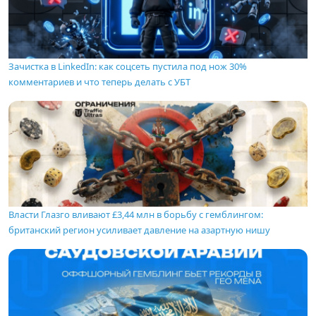
Зачистка в LinkedIn: как соцсеть пустила под нож 30%
комментариев и что теперь делать с УБТ
Власти Глазго вливают £3,44 млн в борьбу с гемблингом:
британский регион усиливает давление на азартную нишу