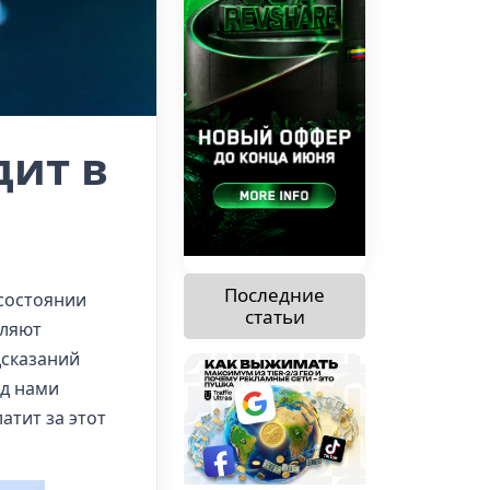
дит в
Последние
 состоянии
статьи
вляют
дсказаний
ед нами
атит за этот