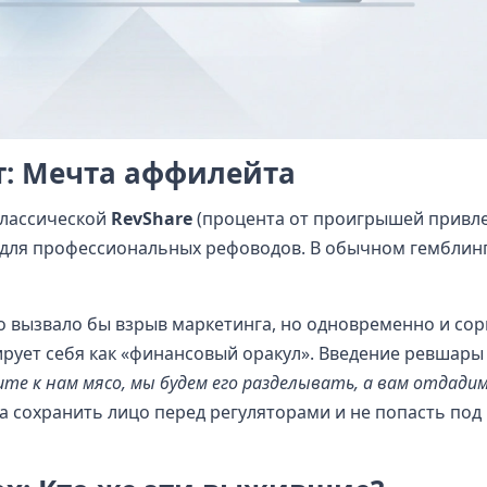
т: Мечта аффилейта
классической
RevShare
(процента от проигрышей привл
 для профессиональных рефоводов. В обычном гемблинг
то вызвало бы взрыв маркетинга, но одновременно и со
рует себя как «финансовый оракул». Введение ревшары
те к нам мясо, мы будем его разделывать, а вам отдади
а сохранить лицо перед регуляторами и не попасть под