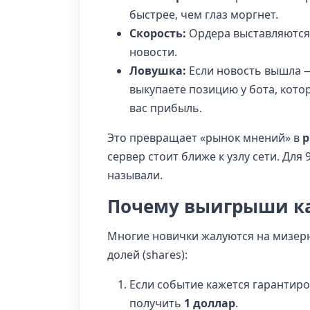
быстрее, чем глаз моргнет.
Скорость:
Ордера выставляются 
новости.
Ловушка:
Если новость вышла — 
выкупаете позицию у бота, кото
вас прибыль.
Это превращает «рынок мнений» в
р
сервер стоит ближе к узлу сети. Для
называли.
Почему выигрыши к
Многие новички жалуются на мизерн
долей (shares):
Если событие кажется гарантиро
получить
1 доллар
.