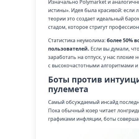
Изначально Polymarket и аналогичн
истины». Идея была красивой: если 
теории это создает идеальный баром
стадом, которое стригут профессио
Статистика неумолима:
более 50% в
пользователей.
Если вы думали, чт
заработать на отпуск, у нас плохие 
с высокочастотными алгоритмами и
Боты против интуици
пулемета
Самый обсуждаемый инсайд послед
Пока обычный юзер читает лонгриды
графиками инфляции, боты совершаю