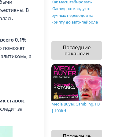
обычи
Как масштабировать
iGaming-команду: от
бъективны. В
ручных переводов на
алась
крипту до авто-пейрола
всего 0,1%
Последние
ор поможет
вакансии
налитиком», а
их ставок
.
Media Buyer, Gambling, FB
следит за
| 100ftd
Последние