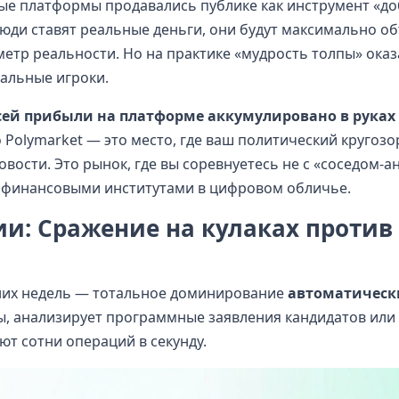
ые платформы продавались публике как инструмент «д
люди ставят реальные деньги, они будут максимально о
етр реальности. Но на практике «мудрость толпы» оказ
нальные игроки.
сей прибыли на платформе аккумулировано в руках 
о Polymarket — это место, где ваш политический кругоз
новости. Это рынок, где вы соревнуетесь не с «соседом-а
 финансовыми институтами в цифровом обличье.
и: Сражение на кулаках против
них недель — тотальное доминирование
автоматическ
, анализирует программные заявления кандидатов или 
т сотни операций в секунду.