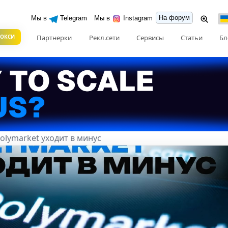
На форум
Мы в
Telegram
Мы в
Instagram
РОКСИ
Партнерки
Рекл.сети
Сервисы
Статьи
Бл
olymarket уходит в минус