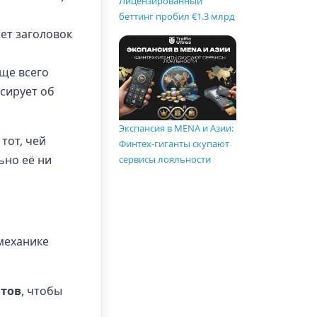
Лицензированный
беттинг пробил €1.3 млрд
ет заголовок
аще всего
сирует об
Экспансия в MENA и Азии:
тот, чей
Финтех-гиганты скупают
ьно её ни
сервисы лояльности
механике
нтов
, чтобы