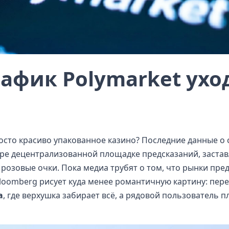
рафик Polymarket ухо
осто красиво упакованное казино? Последние данные о
ире децентрализованной площадке предсказаний, заста
розовые очки. Пока медиа трубят о том, что рынки пре
Bloomberg рисует куда менее романтичную картину: пер
а
, где верхушка забирает всё, а рядовой пользователь пл