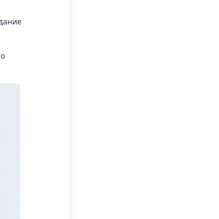
идание
то