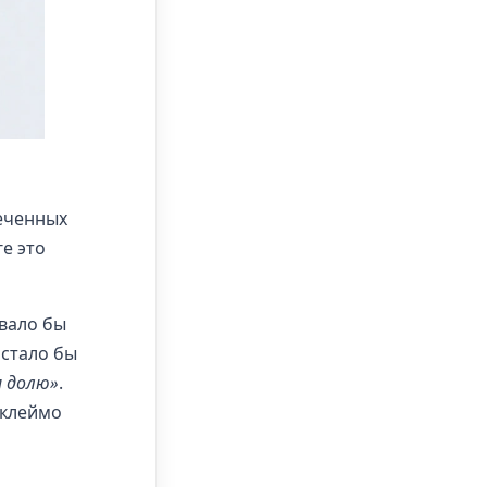
еченных
е это
рвало бы
 стало бы
м долю»
.
 клеймо