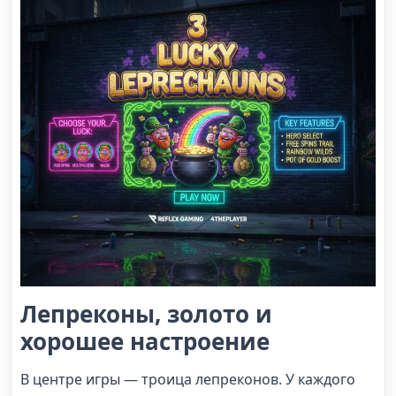
Лепреконы, золото и
хорошее настроение
В центре игры — троица лепреконов. У каждого