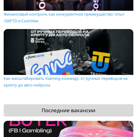
Финансовый контроль как конкурентное преимущество: опыт
100FTD и CostView
Как масштабировать iGaming-команду: от ручных переводов на
крипту до авто-пейрола
Последние вакансии