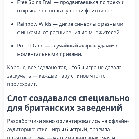
Free Spins Trail — продвигаешься по треку и
открываешь новые уровни фриспинов.
Rainbow Wilds — дикие символы с разными
фишками: от расширения до множителей.
Pot of Gold — случайный «взрыв удачи» с
моментальными призами.
Короче, всё сделано так, чтобы игра не давала
заскучать — каждые пару спинов что-то
происходит.
Слот создавался специально
для британских заведений
Разработчики явно ориентировались на офлайн-
аудиторию: стиль игры быстрый, правила
понятные, тема — максимально знакомая и