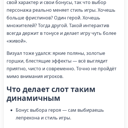
свой характер и свои бонусы, так что выбор
персонажа реально меняет стиль игры. Хочешь
больше фриспинов? Один герой. Хочешь
множителей? Тогда другой. Такой интерактив
всегда держит в тонусе и делает игру чуть более
«живой».
Визуал тоже удался: яркие поляны, золотые
горшки, блестящие эффекты — всё выглядит
приятно, чисто и современно. Точно не пройдёт
мимо внимания игроков.
Что делает слот таким
динамичным
Бонус выбора героя — сам выбираешь
лепрекона и стиль игры.