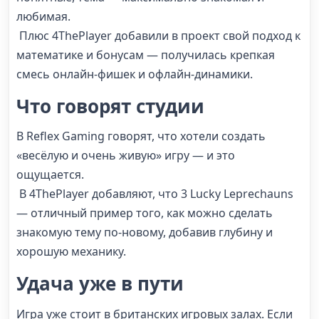
любимая.
Плюс 4ThePlayer добавили в проект свой подход к
математике и бонусам — получилась крепкая
смесь онлайн-фишек и офлайн-динамики.
Что говорят студии
В Reflex Gaming говорят, что хотели создать
«весёлую и очень живую» игру — и это
ощущается.
В 4ThePlayer добавляют, что 3 Lucky Leprechauns
— отличный пример того, как можно сделать
знакомую тему по-новому, добавив глубину и
хорошую механику.
Удача уже в пути
Игра уже стоит в британских игровых залах. Если