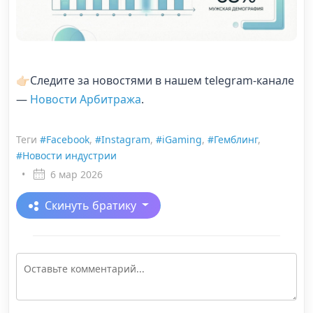
👉🏻Следите за новостями в нашем telegram-канале
—
Новости Арбитража
.
Теги
#Facebook
,
#Instagram
,
#iGaming
,
#Гемблинг
,
#Новости индустрии
•
6 мар 2026
Скинуть братику