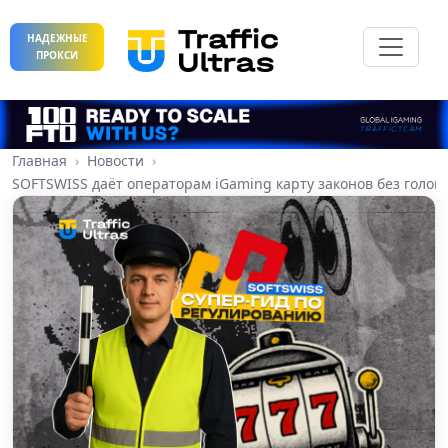
НАДЕЖНЫЕ
ПРОКСИ
Главная
Новости
SOFTSWISS даёт операторам iGaming карту законов без голов