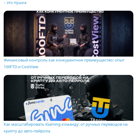
– это пушка
Финансовый контроль как конкурентное преимущество: опыт
100FTD и CostView
Как масштабировать iGaming-команду: от ручных переводов на
крипту до авто-пейрола