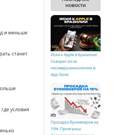
новости
яд и меньше
рать станет
Иски к Apple в Бразилии:
Скандал из-за
несовершеннолетних в
App Store
больше
 где условия
Просадка букмекеров на
15%: Проигрыш
шенько