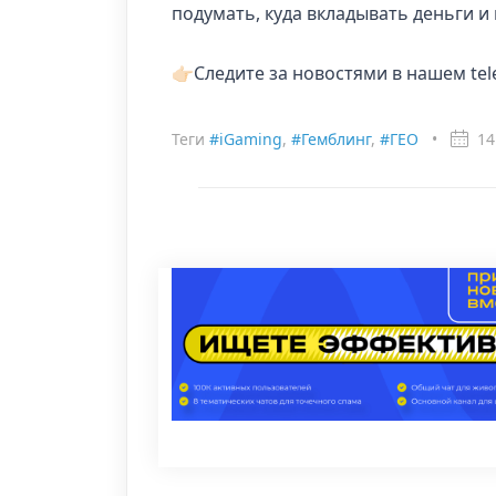
подумать, куда вкладывать деньги и 
👉🏻Следите за новостями в нашем t
Теги
#iGaming
,
#Гемблинг
,
#ГЕО
•
14