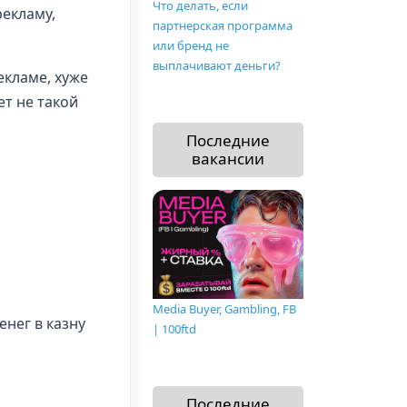
Что делать, если
рекламу,
партнерская программа
или бренд не
выплачивают деньги?
екламе, хуже
ет не такой
Последние
вакансии
Media Buyer, Gambling, FB
енег в казну
| 100ftd
Последние