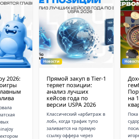
Новости
Новости
Прямой закуп в Tier-1
Доходы от онлай
теряет позиции:
гемблинга в
анализ лучших
Португалии выр
кейсов года по
на 13,7% в перв
версии USPA 2026
квартале 2026 го
Классический «арбитраж в
Пока вся Европа
лоб», когда трафик тупо
судорожно думает, ка
заливается на прямую
посильнее закрутить 
ссылку оффера через
игорному бизнесу, в