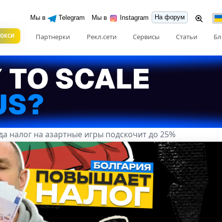
На форум
Мы в
Telegram
Мы в
Instagram
РОКСИ
Партнерки
Рекл.сети
Сервисы
Статьи
Бл
ода налог на азартные игры подскочит до 25%