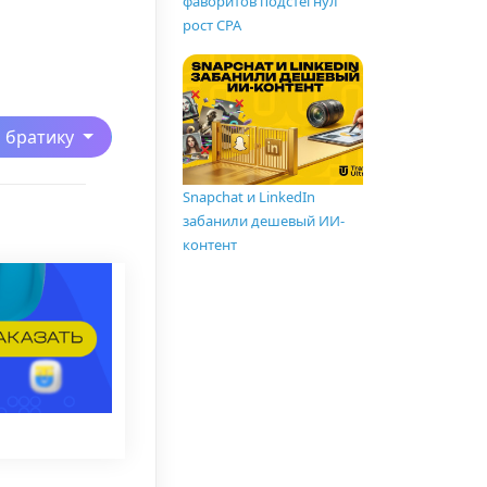
фаворитов подстегнул
рост CPA
ь братику
Snapchat и LinkedIn
забанили дешевый ИИ-
контент