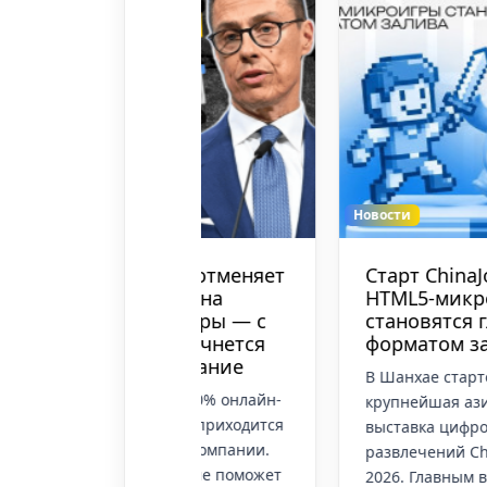
Новости
яндия отменяет
Старт ChinaJoy 2026:
ополию на
HTML5-микроигры
тные игры — с
становятся главным
 года начнется
форматом залива
ензирование
В Шанхае стартовала
с около 50% онлайн-
крупнейшая азиатская
к финнов приходится
выставка цифровых
шорные компании.
развлечений ChinaJoy
нзирование поможет
2026. Главным вектором