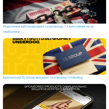
Индонезия заблокировала соцпомощь 1.5 млн семей из-за
гемблинга
Британский IG Group выкупил платформу Underdog