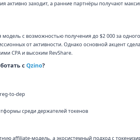
рия активно заходит, а ранние партнёры получают макс
 модель с возможностью получения до $2 000 за одног
ссионных от активности. Однако основной акцент сдел
бкими СРА и высоким RevShare.
ботать с
Qzino
?
 reg-to-dep
атформы среди держателей токенов
ную affiliate-модель, а экосистемный подход с токениз