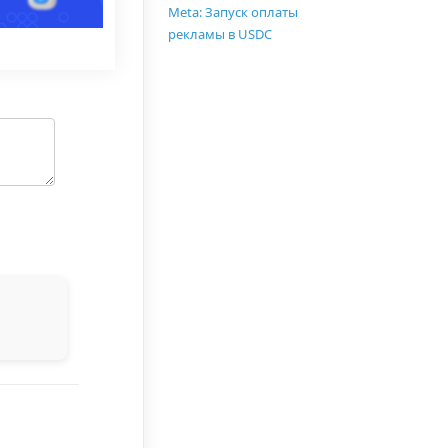
Meta: Запуск оплаты
рекламы в USDC