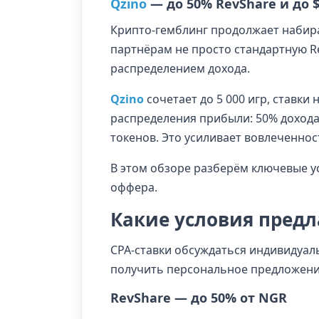
Qzino
— до 50% RevShare и до $
Крипто-гемблинг продолжает набир
партнёрам не просто стандартную Re
распределением дохода.
Qzino
сочетает до 5 000 игр, ставки
распределения прибыли: 50% доход
токенов. Это усиливает вовлеченнос
В этом обзоре разберём ключевые 
оффера.
Какие условия предл
СРА-ставки обсуждаться индивидуал
получить персональное предложени
RevShare — до 50% от NGR