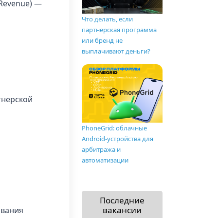
Revenue) —
Что делать, если
партнерская программа
или бренд не
выплачивают деньги?
тнерской
PhoneGrid: облачные
Android-устройства для
арбитража и
автоматизации
Последние
вакансии
ования