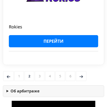
Rokies
ПЕРЕЙТИ
←
1
2
3
4
5
6
→
Об арбитраже