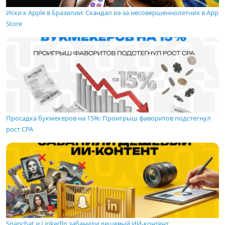
Иски к Apple в Бразилии: Скандал из-за несовершеннолетних в App
Store
Просадка букмекеров на 15%: Проигрыш фаворитов подстегнул
рост CPA
Snapchat и LinkedIn забанили дешевый ИИ-контент