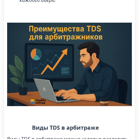
каждого баера.
Виды TDS в арбитраже