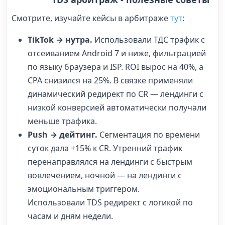
Смотрите, изучайте
кейсы в арбитраже
тут
:
TikTok → нутра.
Использовали
ТДС трафик
с
отсеиванием Android 7 и ниже, фильтрацией
по языку браузера и ISP. ROI вырос на 40%, а
CPA снизился на 25%. В связке применяли
динамический редирект по CR — лендинги с
низкой конверсией автоматически получали
меньше трафика.
Push → дейтинг.
Сегментация по времени
суток дала +15% к CR. Утренний трафик
перенаправлялся на лендинги с быстрым
вовлечением, ночной — на лендинги с
эмоциональным триггером.
Использовали
TDS редирект
с логикой по
часам и дням недели.