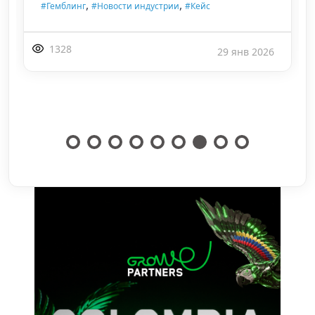
,
,
#Гемблинг
#Новости индустрии
#Кейс
1328
29 янв 2026