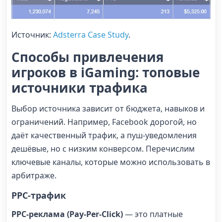
Источник:
Adsterra Case Study
.
Способы привлечения
игроков в iGaming: топовые
источники трафика
Выбор источника зависит от бюджета, навыков и
ограничений. Например, Facebook дорогой, но
даёт качественный трафик, а пуш-уведомления
дешёвые, но с низким конверсом. Перечислим
ключевые каналы, которые можно использовать в
арбитраже.
PPC-трафик
PPC-реклама (Pay-Per-Click)
— это платные