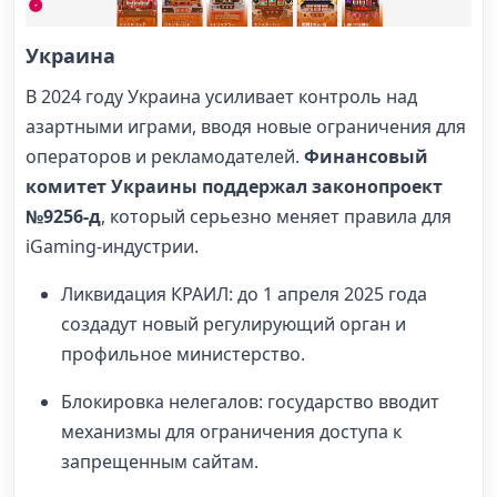
Украина
В 2024 году Украина усиливает контроль над
азартными играми, вводя новые ограничения для
операторов и рекламодателей.
Финансовый
комитет Украины поддержал законопроект
№9256-д
, который серьезно меняет правила для
iGaming-индустрии.
Ликвидация КРАИЛ: до 1 апреля 2025 года
создадут новый регулирующий орган и
профильное министерство.
Блокировка нелегалов: государство вводит
механизмы для ограничения доступа к
запрещенным сайтам.