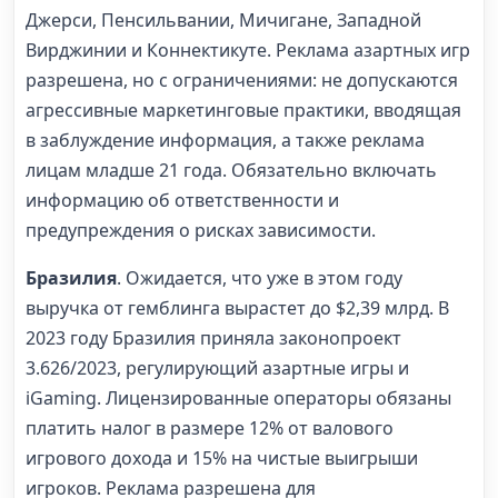
Джерси, Пенсильвании, Мичигане, Западной
Вирджинии и Коннектикуте. Реклама азартных игр
разрешена, но с ограничениями: не допускаются
агрессивные маркетинговые практики, вводящая
в заблуждение информация, а также реклама
лицам младше 21 года. Обязательно включать
информацию об ответственности и
предупреждения о рисках зависимости.
Бразилия
. Ожидается, что уже в этом году
выручка от гемблинга вырастет до $2,39 млрд. В
2023 году Бразилия приняла законопроект
3.626/2023, регулирующий азартные игры и
iGaming. Лицензированные операторы обязаны
платить налог в размере 12% от валового
игрового дохода и 15% на чистые выигрыши
игроков. Реклама разрешена для