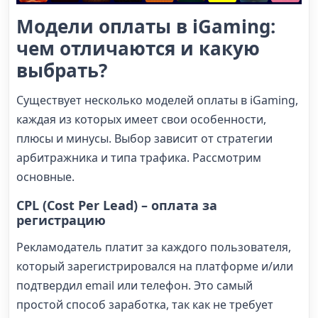
Модели оплаты в iGaming:
чем отличаются и какую
выбрать?
Существует несколько моделей оплаты в iGaming,
каждая из которых имеет свои особенности,
плюсы и минусы. Выбор зависит от стратегии
арбитражника и типа трафика. Рассмотрим
основные.
CPL (Cost Per Lead) – оплата за
регистрацию
Рекламодатель платит за каждого пользователя,
который зарегистрировался на платформе и/или
подтвердил email или телефон. Это самый
простой способ заработка, так как не требует