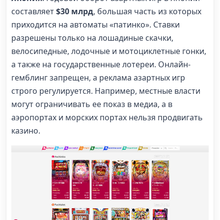
составляет
$30 млрд
, большая часть из которых
приходится на автоматы «патинко». Ставки
разрешены только на лошадиные скачки,
велосипедные, лодочные и мотоциклетные гонки,
а также на государственные лотереи. Онлайн-
гемблинг запрещен, а реклама азартных игр
строго регулируется. Например, местные власти
могут ограничивать ее показ в медиа, а в
аэропортах и морских портах нельзя продвигать
казино.