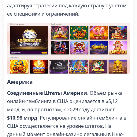
адаптируя стратегии под каждую страну с учетом
ее специфики и ограничений.
Америка
Соединенные Штаты Америки
. Объём рынка
онлайн-гемблинга в США оценивается в $5,12
млрд, и, по прогнозам, к 2029 году достигнет
$10,98 млрд
. Регулирование онлайн-гемблинга в
США осуществляется на уровне штатов. На
данный момент онлайн-казино легальны в Нью-