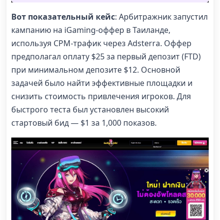
Вот показательный кейс
: Арбитражник запустил
кампанию на iGaming-оффер в Таиланде,
используя CPM-трафик через Adsterra. Оффер
предполагал оплату $25 за первый депозит (FTD)
при минимальном депозите $12. Основной
задачей было найти эффективные площадки и
снизить стоимость привлечения игроков. Для
быстрого теста был установлен высокий
стартовый бид — $1 за 1,000 показов.