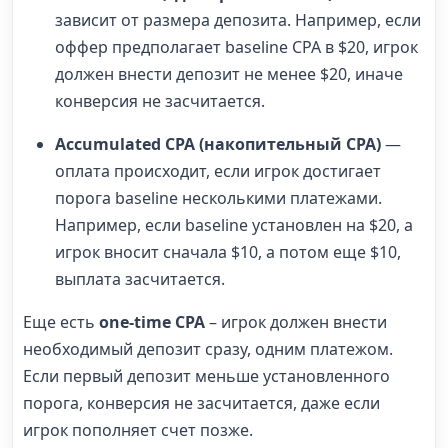
зависит от размера депозита. Например, если
оффер предполагает baseline CPA в $20, игрок
должен внести депозит не менее $20, иначе
конверсия не засчитается.
Accumulated CPA (накопительный CPA)
—
оплата происходит, если игрок достигает
порога baseline несколькими платежами.
Например, если baseline установлен на $20, а
игрок вносит сначала $10, а потом еще $10,
выплата засчитается.
Еще есть
one-time CPA
– игрок должен внести
необходимый депозит сразу, одним платежом.
Если первый депозит меньше установленного
порога, конверсия не засчитается, даже если
игрок пополняет счет позже.