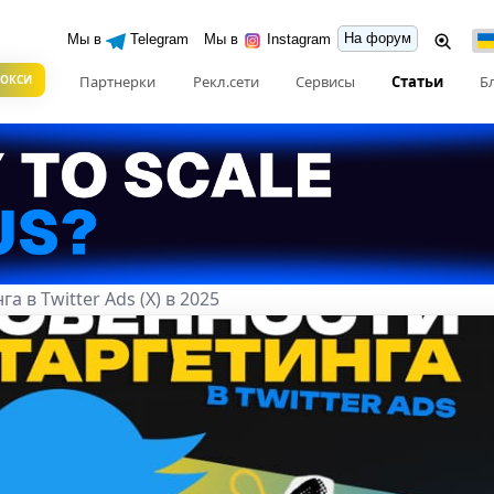
На форум
Мы в
Telegram
Мы в
Instagram
РОКСИ
Партнерки
Рекл.сети
Сервисы
Статьи
Б
 в Twitter Ads (Х) в 2025