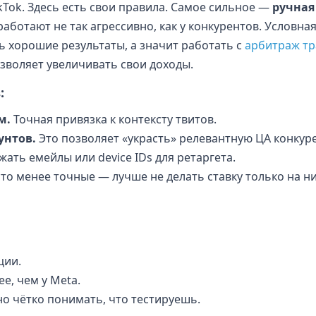
ikTok. Здесь есть свои правила. Самое сильное —
ручная
работают не так агрессивно, как у конкурентов. Условна
 хорошие результаты, а значит работать с
арбитраж т
озволяет увеличивать свои доходы.
:
м.
Точная привязка к контексту твитов.
унтов.
Это позволяет «украсть» релевантную ЦА конкур
ать емейлы или device IDs для ретаргета.
о менее точные — лучше не делать ставку только на ни
ции.
е, чем у Meta.
о чётко понимать, что тестируешь.