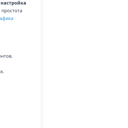
 настройка
я простота
рафика
ентов.
х.