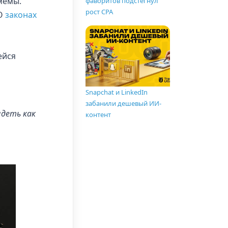
мемы.
фаворитов подстегнул
рост CPA
 О
законах
ейся
Snapchat и LinkedIn
забанили дешевый ИИ-
ядеть как
контент