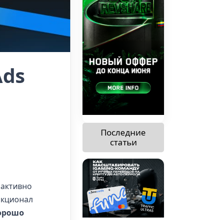
Ads
Последние
статьи
 активно
нкционал
хорошо