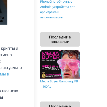
PhoneGrid: облачные
Android-устройства для
арбитража и
автоматизации
Последние
вакансии
 крипты и
ктивно
х
о актуально
мы в
Media Buyer, Gambling, FB
| 100ftd
о нюансах
вы
Последние