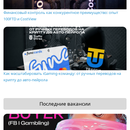
Финансовый контроль как конкурентное преимущество: опыт
100FTD и CostView
Как масштабировать iGaming-команду: от ручных переводов на
крипту до авто-пейрола
Последние вакансии