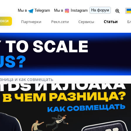
На форум
Мы в
Telegram
Мы в
Instagram
РОКСИ
Партнерки
Рекл.сети
Сервисы
Статьи
Б
азница и как совмещать