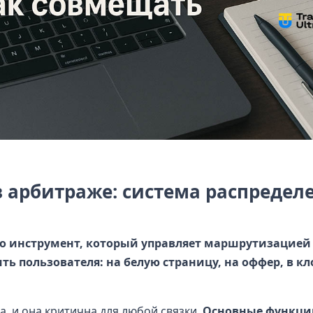
в арбитраже: система распредел
 - это инструмент, который управляет маршрутизацие
ть пользователя: на белую страницу, на оффер, в кл
а, и она критична для любой связки.
Основные функции