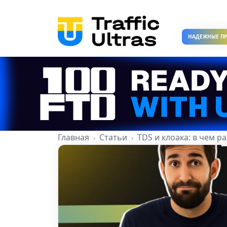
НАДЕЖНЫЕ П
Главная
Статьи
TDS и клоака: в чем р