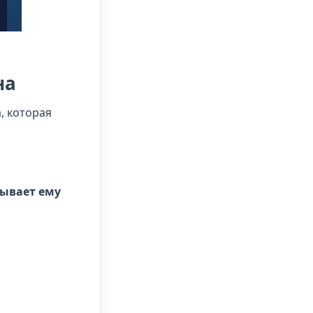
на
, которая
зывает ему