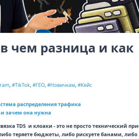
 в чем разница и как
gram
,
#TikTok
,
#ГЕО
,
#Новичкам
,
#Кейс
истема распределения трафика
 и зачем она нужна
язка TDS и клоаки - это не просто технический при
 либо теряете бюджеты, либо рискуете банами, либо