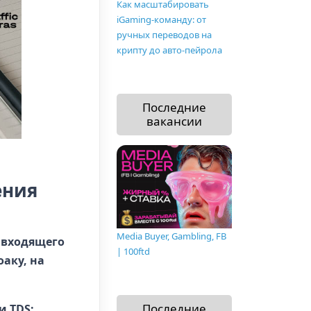
Как масштабировать
iGaming-команду: от
ручных переводов на
крипту до авто-пейрола
Последние
вакансии
ения
Media Buyer, Gambling, FB
й входящего
| 100ftd
оаку, на
Последние
 TDS: