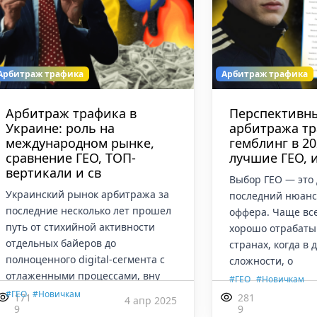
Арбитраж трафика
Арбитраж трафика
Арбитраж трафика в
Перспективн
Украине: роль на
арбитража тр
международном рынке,
гемблинг в 20
сравнение ГЕО, ТОП-
лучшие ГЕО, 
вертикали и св
Выбор ГЕО — это
Украинский рынок арбитража за
последний нюанс
последние несколько лет прошел
оффера. Чаще вс
путь от стихийной активности
хорошо отрабаты
отдельных байеров до
странах, когда в
полноценного digital-сегмента с
сложности, о
отлаженными процессами, вну
,
#ГЕО
#Новичкам
,
#ГЕО
#Новичкам
171
281
4 апр 2025
9
9