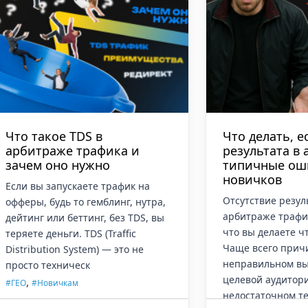
Что такое TDS в
Что делать, е
арбитраже трафика и
результата в
зачем оно нужно
типичные ош
новичков
Если вы запускаете трафик на
Отсутствие резул
офферы, будь то гемблинг, нутра,
арбитраже трафик
дейтинг или беттинг, без TDS, вы
что вы делаете чт
теряете деньги. TDS (Traffic
Чаще всего прич
Distribution System) — это не
неправильном вы
просто техническ
целевой аудитор
,
#ГЕО
#Новичкам
недостаточном т