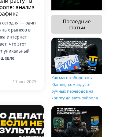
али растут в
ропе: анализ
рафика
Последние
а сегодня — один
статьи
чных рынков в
нка интернет
ет, что этот
ет уникальный
ешевле,
Как масштабировать
11 окт 2025
iGaming-команду: от
ручных переводов на
крипту до авто-пейрола