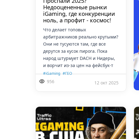
Проспали 2025?
Недооцененные рынки
iGaming, где конкуренции
ноль, а профит - космос!
Что делает топовых
арбитражников реально крутыми?
Они не тусуются там, где все
дерутся за кусок пирога. Пока
народ штурмует DACH и Нидеры,
и ворчит из-за цен на фейсбук-т
,
#iGaming
#ГЕО
956
12 окт 2025