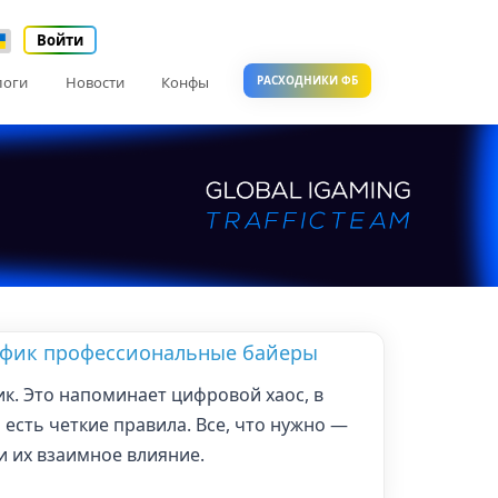
Войти
логи
Новости
Конфы
РАСХОДНИКИ ФБ
афик профессиональные байеры
к. Это напоминает цифровой хаос, в
 есть четкие правила. Все, что нужно —
и их взаимное влияние.