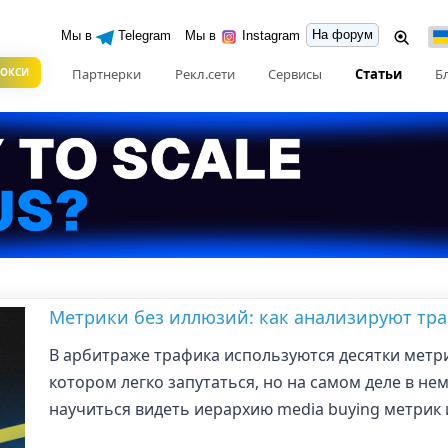
На форум
Мы в
Telegram
Мы в
Instagram
РОКСИ
Партнерки
Рекл.сети
Сервисы
Статьи
Б
Метрики без иллюзий: как анализируют тр
В арбитраже трафика используются десятки метри
котором легко запутаться, но на самом деле в нем
научиться видеть иерархию media buying метрик 