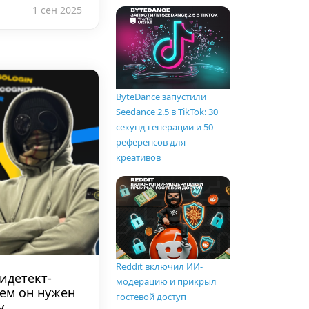
1 сен 2025
ByteDance запустили
Seedance 2.5 в TikTok: 30
секунд генерации и 50
референсов для
креативов
Reddit включил ИИ-
идетект-
модерацию и прикрыл
чем он нужен
гостевой доступ
у