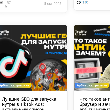
#ГЕО
157
799
5 окт 2025
9
Арбитраж трафика
Арбитраж трафика
Лучшие GEO для запуска
Что такое ант
нутры в TikTok Ads:
браузер и за
актуальный список
арбитражник