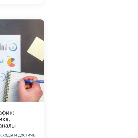
афик:
ика,
аналы
сходы и достичь