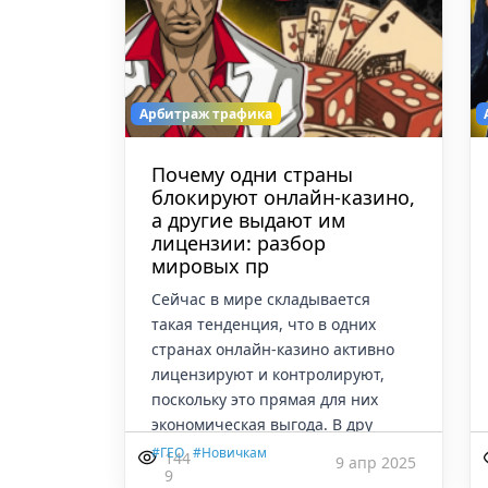
Арбитраж трафика
Почему одни страны
блокируют онлайн-казино,
а другие выдают им
лицензии: разбор
мировых пр
Сейчас в мире складывается
такая тенденция, что в одних
странах онлайн-казино активно
лицензируют и контролируют,
поскольку это прямая для них
экономическая выгода. В дру
,
#ГЕО
#Новичкам
144
9 апр 2025
9