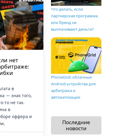
Что делать, если
партнерская программа
или бренд не
выплачивают деньги?
сли нет
 арбитраже:
ибки
PhoneGrid: облачные
Android-устройства для
ьтата в
арбитража и
а — знак того,
автоматизации
о-то не так.
ина в
боре оффера и
Последние
ии,
новости
е