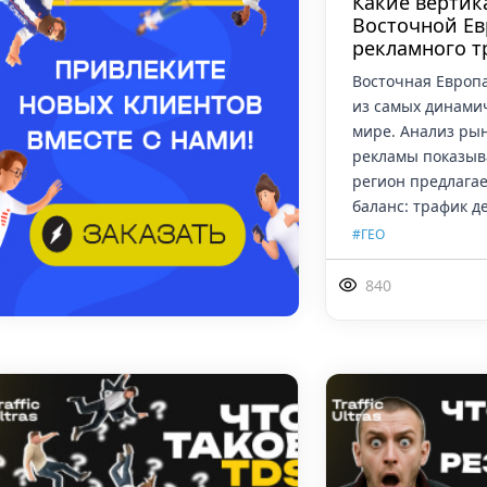
Какие вертик
Восточной Ев
рекламного т
Восточная Европ
из самых динами
мире. Анализ ры
рекламы показыва
регион предлага
баланс: трафик д
#ГЕО
840