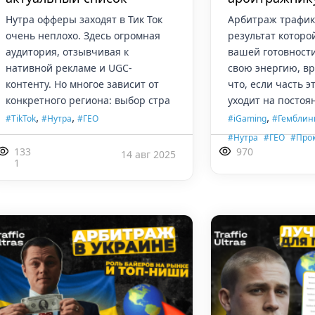
Нутра офферы заходят в Тик Ток
Арбитраж трафика
очень неплохо. Здесь огромная
результат которо
аудитория, отзывчивая к
вашей готовност
нативной рекламе и UGC-
свою энергию, вр
контенту. Но многое зависит от
что, если часть э
конкретного региона: выбор стра
уходит на посто
,
,
,
#TikTok
#Нутра
#ГЕО
#iGaming
#Гемблин
,
,
#Нутра
#ГЕО
#Про
133
970
14 авг 2025
1