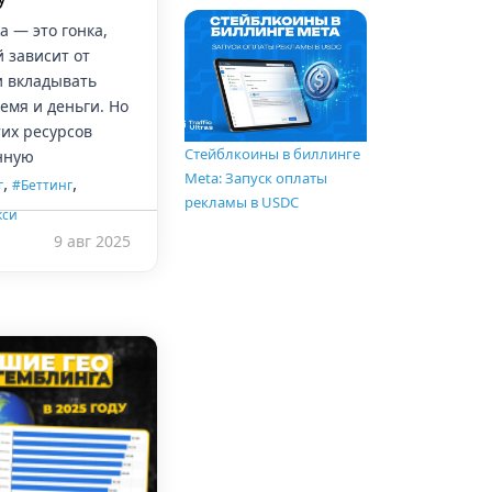
 — это гонка,
й зависит от
и вкладывать
емя и деньги. Но
тих ресурсов
Стейблкоины в биллинге
янную
Meta: Запуск оплаты
,
,
г
#Беттинг
рекламы в USDC
кси
9 авг 2025