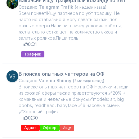
Вакансия Ищу трафера или команду по УБТ
Создано
Telegram Trafik
(
)
4 недели назад
Всем привет!Ищу партнера по убт трафику. Не
часто но стабильно я могу давать заказы под
разные оферы.Напиши в личку условия работы,
желательно сетка цен на количество акков и
залитых роликов.Пиши толь...
0
1
Траффик
В поиске опытных чаттеров на ОФ
Создано
Valeriia Shinny
(
)
2 месяца назад
В поиске опытных чаттеров на ОФ Новички и люди
из схожей сферы также приветствуются 🔗20% +
командные и недельные бонусы🔗models: alt, big
boobs, readhead, babyface 🔗6 часовые смены
🔗Хороший трафик...
0
0
Адалт
Оффер
Ищу