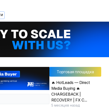
ТИ
Торговая площадка
🔥 HotLeads — Direct
Media Buying 🔥
CHARGEBACK |
RECOVERY | FX C...
5 месяцев назад