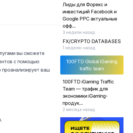
Лиды для Форекс и
инвестиций Facebook и
Google PPC актуальные
офф...
3 недели назад
FX/CRYPTO DATABASES
1 неделю назад
слугами вы сможете
иентов с помощью
100FTD Global iGaming
traffic team
о проанализирует ваш
100FTD iGaming Traffic
Team — трафик для
экономики iGaming-
продук...
2 месяца назад
.