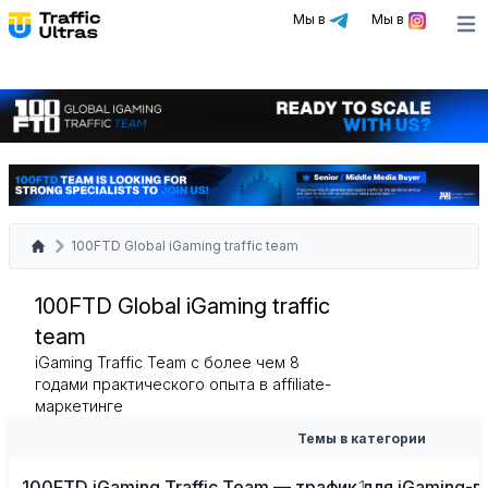
Мы в
Мы в
Ope
100FTD Global iGaming traffic team
100FTD Global iGaming traffic
team
iGaming Traffic Team с более чем 8
годами практического опыта в affiliate-
маркетинге
Темы в категории
100FTD iGaming Traffic Team — трафик для iGaming-
1