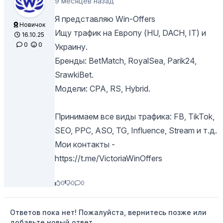
9 месяцев назад
Я представляю Win-Offers
Новичок
Ищу трафик на Европу (HU, DACH, IT) и
16.10.25
0
0
Украину.
Бренды: BetMatch, RoyalSea, Parik24,
SrawkiBet.
Модели: CPA, RS, Hybrid.
Принимаем все виды трафика: FB, TikTok,
SEO, PPC, ASO, TG, Influence, Stream и т.д.
Мои контакты -
https://t.me/VictoriaWinOffers
0
0
0
Ответов пока нет! Пожалуйста, вернитесь позже или
добавьте новый ответ.