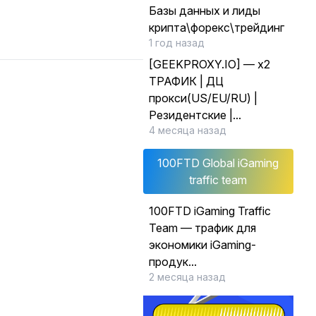
Базы данных и лиды
крипта\форекс\трейдинг
1 год назад
[GEEKPROXY.IO] — x2
ТРАФИК | ДЦ
прокси(US/EU/RU) |
Резидентские |...
4 месяца назад
100FTD Global iGaming
traffic team
100FTD iGaming Traffic
Team — трафик для
экономики iGaming-
продук...
2 месяца назад