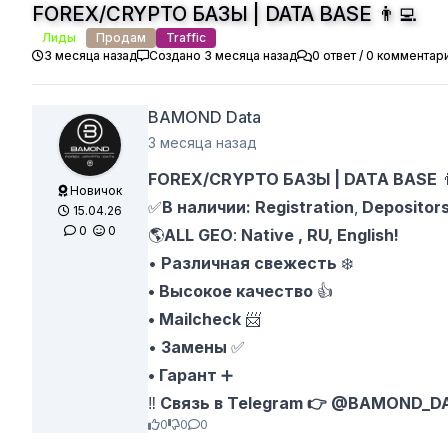
FOREX/CRYPTO БАЗЫ | DATA BASE 👨‍💻
Лиды
Продам
Traffic
3 месяца назад
Создано 3 месяца назад
0 ответ / 0 комментар
BAMOND Data
3 месяца назад
FOREX/CRYPTO БАЗЫ | DATA BASE

Новичок
✅
В наличии: Registration
,
Depositor
15.04.26
0
0
🌎
ALL
GEO
:
Native , RU, English!
•
Различная свежесть
❄️
•
Высокое качество
👍
•
Mailcheck
📨
•
Замены
✅
•
Гарант
➕
‼️
Связь в Telegram 👉 @BAMOND_
0
0
0