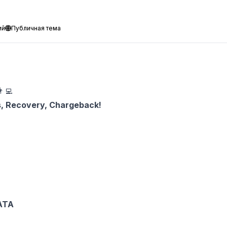
ий
Публичная тема
‍💻
s, Recovery, Chargeback!
DATA