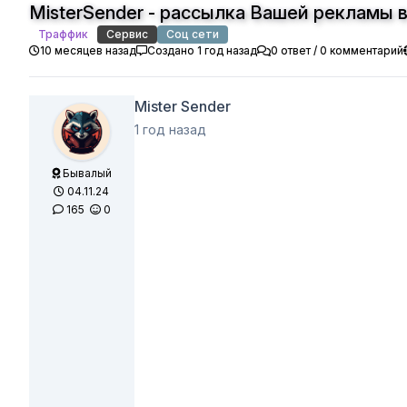
MisterSender - рассылка Вашей рекламы
Траффик
Сервис
Соц сети
10 месяцев назад
Создано 1 год назад
0 ответ / 0 комментарий
Mister Sender
1 год назад
Бывалый
04.11.24
165
0