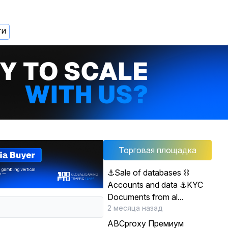
ТИ
Торговая площадка
️⚓️Sale of databases ⛓
Accounts and data ⚓️KYC
Documents from al...
2 месяца назад
ABCproxy Премиум