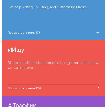
Get help setting up, using, and customising Flarum.
Просмотреть темы (7)
Ищу
Discussion about this community: its organisation and how
we can improve it.
Просмотреть темы (15)
Траффик