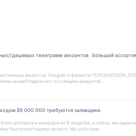
ых//дешёвых телеграмм аккаунтов . Большой ассортим
ественных аккаунтов Telegram в форматах TDATA/SESSION JSO
изким ценам!?Надёжного поставщика аккаунтов...
оходом $9 000 000 требуются заливщики.
)
9 млн долларов и командой из 15 моделей, и сейчас мы ищем н
шему быстрорастущему проекту. Мы работаем...