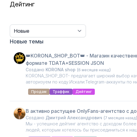
Дейтинг
Sort
Новые темы
👑KORONA_SHOP_BOT👑 - Магазин качественн
формате TDATA+SESSION JSON
Создано
KORONA shop
(
)
6 месяцев назад
KORONA_SHOP_BOT- предлагает широкий выбор кач
авторизуем по коду.Искали:Telegram-аккаунты по н
Продам
Траффик
Дейтинг
В активно растущее OnlyFans-агентство с д
Создано
Дмитрий Александрович
(
7 месяцев назад
Мы - успешное дейтинг агентство с доходом более 
людей, которым хотелось бы присоединиться к на