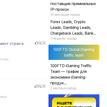
поставщик премиальных
IP-прокси
10 месяцев назад
Forex Leads, Crypto
Leads, Gambling Leads,
Chargeback Leads, Bank...
1 неделю назад
0
2
ент стран в
100FTD Global iGaming
traffic team
N или
100FTD iGaming Traffic
Team — трафик для
экономики iGaming-
продук...
0
0
2 месяца назад
овых