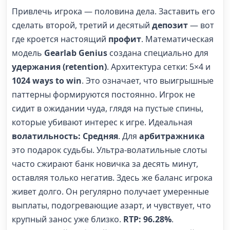
Привлечь игрока — половина дела. Заставить его
сделать второй, третий и десятый
депозит
— вот
где кроется настоящий
профит
. Математическая
модель
Gearlab Genius
создана специально для
удержания (retention)
. Архитектура сетки: 5×4 и
1024 ways to win
. Это означает, что выигрышные
паттерны формируются постоянно. Игрок не
сидит в ожидании чуда, глядя на пустые спины,
которые убивают интерес к игре. Идеальная
волатильность: Средняя
. Для
арбитражника
это подарок судьбы. Ультра-волатильные слоты
часто сжирают банк новичка за десять минут,
оставляя только негатив. Здесь же баланс игрока
живет долго. Он регулярно получает умеренные
выплаты, подогревающие азарт, и чувствует, что
крупный занос уже близко.
RTP: 96.28%
.