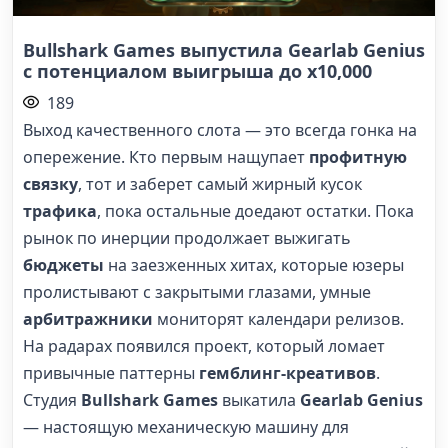
Bullshark Games выпустила Gearlab Genius
с потенциалом выигрыша до x10,000
189
Выход качественного слота — это всегда гонка на
опережение. Кто первым нащупает
профитную
связку
, тот и заберет самый жирный кусок
трафика
, пока остальные доедают остатки. Пока
рынок по инерции продолжает выжигать
бюджеты
на заезженных хитах, которые юзеры
пролистывают с закрытыми глазами, умные
арбитражники
мониторят календари релизов.
На радарах появился проект, который ломает
привычные паттерны
гемблинг-креативов
.
Студия
Bullshark Games
выкатила
Gearlab Genius
— настоящую механическую машину для