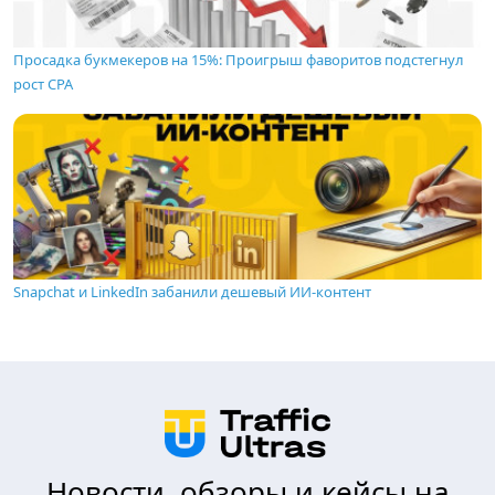
Просадка букмекеров на 15%: Проигрыш фаворитов подстегнул
рост CPA
Snapchat и LinkedIn забанили дешевый ИИ-контент
Новости, обзоры и кейсы на