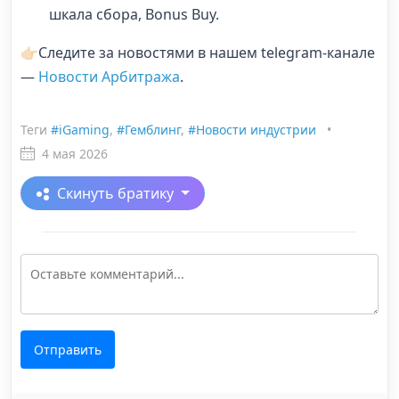
шкала сбора, Bonus Buy.
👉🏻Следите за новостями в нашем telegram-канале
—
Новости Арбитража
.
Теги
#iGaming
,
#Гемблинг
,
#Новости индустрии
•
4 мая 2026
Скинуть братику
Отправить