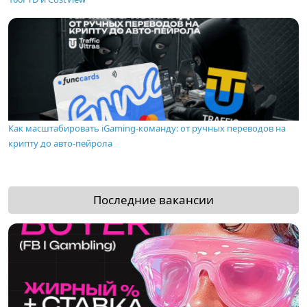
Как масштабировать iGaming-команду: от ручных переводов на
крипту до авто-пейрола
Последние вакансии