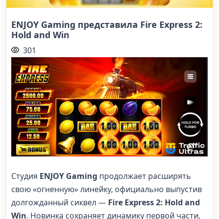
ENJOY Gaming представила Fire Express 2:
Hold and Win
301
Студия
ENJOY Gaming
продолжает расширять
свою «огненную» линейку, официально выпустив
долгожданный сиквел —
Fire Express 2: Hold and
Win
. Новинка сохраняет динамику первой части,