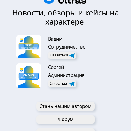
Новости, обзоры и кейсы на
характере!
Вадим
Сотрудничество
Связаться
Сергей
Администрация
Связаться
Стань нашим автором
Форум