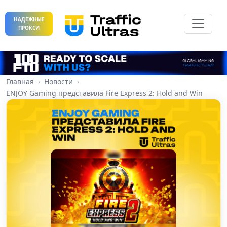
НАДЕЖНЫЕ
ПРОКСИ
Главная
Новости
ENJOY Gaming представила Fire Express 2: Hold and Win