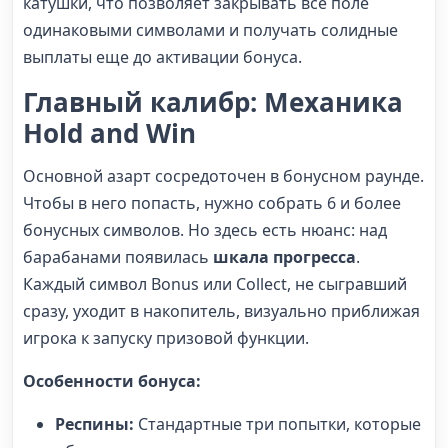
катушки, что позволяет закрывать всё поле
одинаковыми символами и получать солидные
выплаты еще до активации бонуса.
Главный калибр: Механика
Hold and Win
Основной азарт сосредоточен в бонусном раунде.
Чтобы в него попасть, нужно собрать 6 и более
бонусных символов. Но здесь есть нюанс: над
барабанами появилась
шкала прогресса
.
Каждый символ Bonus или Collect, не сыгравший
сразу, уходит в накопитель, визуально приближая
игрока к запуску призовой функции.
Особенности бонуса:
Респины:
Стандартные три попытки, которые