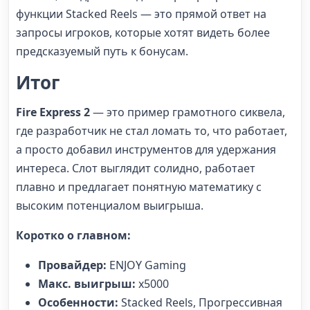
функции Stacked Reels — это прямой ответ на
запросы игроков, которые хотят видеть более
предсказуемый путь к бонусам.
Итог
Fire Express 2
— это пример грамотного сиквела,
где разработчик не стал ломать то, что работает,
а просто добавил инструментов для удержания
интереса. Слот выглядит солидно, работает
плавно и предлагает понятную математику с
высоким потенциалом выигрыша.
Коротко о главном:
Провайдер:
ENJOY Gaming
Макс. выигрыш:
x5000
Особенности:
Stacked Reels, Прогрессивная