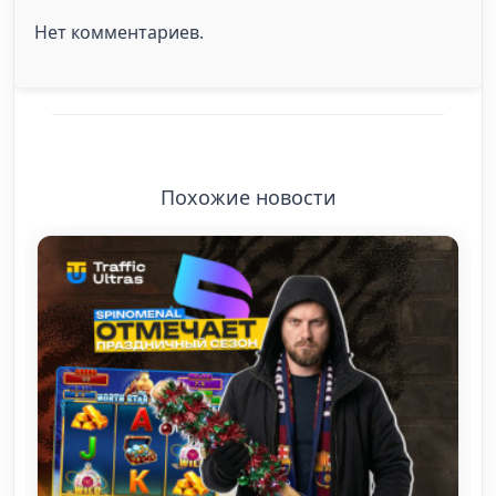
Нет комментариев.
Похожие новости