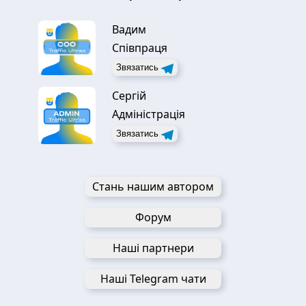
Вадим
Співпраця
Звязатись
Сергій
Адміністрація
Звязатись
Стань нашим автором
Форум
Наші партнери
Наші Telegram чати