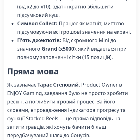
(від x2 до x10), здатні кратно збільшити
підсумковий куш.
Символ Collect:
Працює як магніт, миттєво
підсумовуючи всі грошові значення на екрані.
П'ять джекпотів:
Від скромного Mini до
значного
Grand (x5000)
, який видається при
повному заповненні сітки (15 позицій).
Пряма мова
Як зазначає
Тарас Степовий
, Product Owner в
ENJOY Gaming, завдання було не просто зробити
рескін, а поглибити ігровий процес. За його
словами, впровадження індикатора прогресу та
функції Stacked Reels — це пряма відповідь на
запити гравців, які хочуть бачити більш
передбачуваний шлях до бонусів.