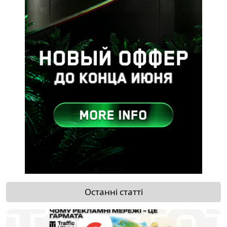
Останні статті