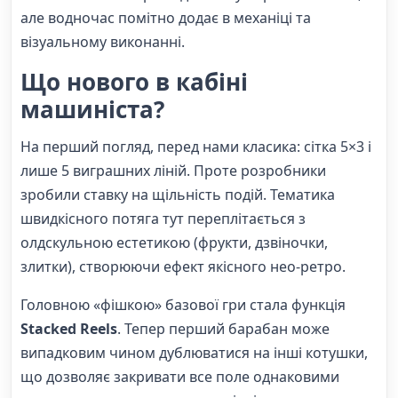
але водночас помітно додає в механіці та
візуальному виконанні.
Що нового в кабіні
машиніста?
На перший погляд, перед нами класика: сітка 5×3 і
лише 5 виграшних ліній. Проте розробники
зробили ставку на щільність подій. Тематика
швидкісного потяга тут переплітається з
олдскульною естетикою (фрукти, дзвіночки,
злитки), створюючи ефект якісного нео-ретро.
Головною «фішкою» базової гри стала функція
Stacked Reels
. Тепер перший барабан може
випадковим чином дублюватися на інші котушки,
що дозволяє закривати все поле однаковими