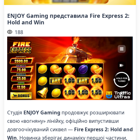
ENJOY Gaming представила Fire Express 2:
Hold and Win
188
Студія
ENJOY Gaming
продовжує розширювати
свою «вогняну» лінійку, офіційно випустивши
довгоочікуваний сиквел —
Fire Express 2: Hold and
Win
. Новинка зберігає динаміку першої частини,