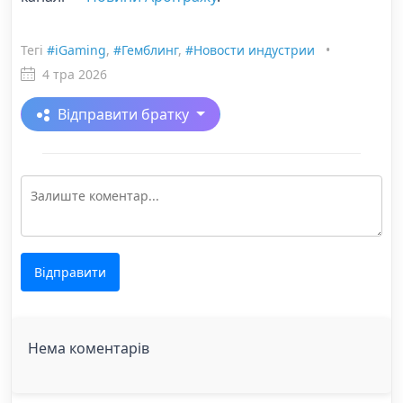
Тегі
#iGaming
,
#Гемблинг
,
#Новости индустрии
•
4 тра 2026
Відправити братку
Відправити
Нема коментарів