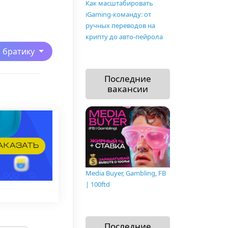
Как масштабировать
iGaming-команду: от
ручных переводов на
крипту до авто-пейрола
ь братику
Последние
вакансии
Media Buyer, Gambling, FB
| 100ftd
Последние