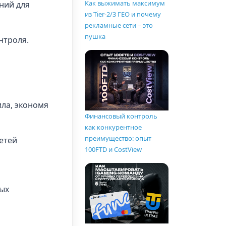
Как выжимать максимум
ний для
из Tier-2/3 ГЕО и почему
рекламные сети – это
пушка
нтроля.
ила, экономя
Финансовый контроль
как конкурентное
преимущество: опыт
етей
100FTD и CostView
ных