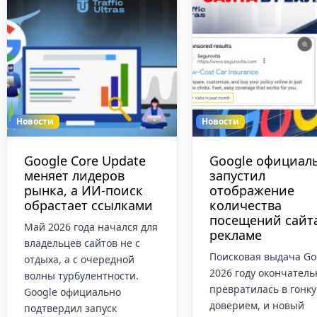
Новости
Новости
Google Ads меняет
Европа берется 
правила
техногигантов:
сертификации
Google, Meta и T
гемблинга с 26
светят штрафы з
августа
финансовый ска
Google Ads официально
Европейская организ
объявил о глобальном
потребителей BEUC
обновлении политики
официально дожала т
Gambling and Games
вкатала гигантскую ж
Policy.Изменения вступят в
на техногигантов пря