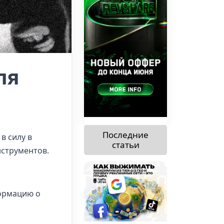
ля
Последние
 в силу в
статьи
нструментов.
ормацию о