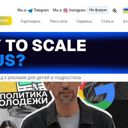
На форум
Мы в
Telegram
Мы в
Instagram
РОКСИ
Партнерки
Рекл.сети
Сервисы
Статьи
Бл
д к рекламе для детей и подростков