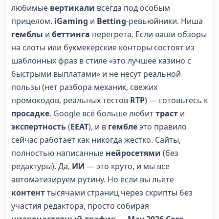
любимые
вертикали
всегда под особым
прицелом.
iGaming
и
Betting
-ревьюйники. Ниша
гемблы
и
беттинга
перегрета. Если ваши обзоры
на слоты или букмекерские конторы состоят из
шаблонных фраз в стиле «это лучшее казино с
быстрыми выплатами» и не несут реальной
пользы (нет разбора механик, свежих
промокодов, реальных тестов
RTP
) — готовьтесь к
просадке
. Google всё больше любит
траст
и
экспертность
(
EEAT
), и в
гембле
это правило
сейчас работает как никогда жестко. Сайты,
полностью написанные
нейросетями
(без
редактуры). Да,
ИИ
— это круто, и мы все
автоматизируем рутину. Но если вы льете
контент
тысячами страниц через скрипты без
участия редактора, просто собирая
низкочастотный трафик
—
May 2026 Core