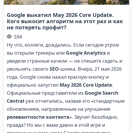
Google выкатил May 2026 Core Update.
Кого выкосит алгоритм на этот раз и как
не потерять профит?
594
Ну что, коллеги, дождались. Если сегодня утром
вы открыли трекеры или
Google Analytics
и
увидели странные качели — не спешите седеть и
увольнять своего
SEO
-шника. Вчера, 21 мая 2026
года, Google снова нажал красную кнопку и
официально запустил
May 2026 Core Update
.
Официальные представители из
Google Search
Central
уже отчитались, назвав это «стандартным
обновлением, направленным на улучшение
релевантности контента
». Звучит безобидно,
правда? Но мы с вами давно в этой игре и
прекрасно знаем: когда Google говорит про