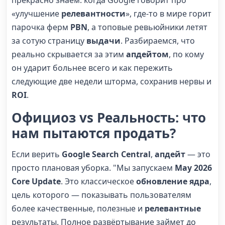
«улучшение
релевантности
», где-то в мире горит
парочка ферм
PBN
, а топовые ревьюйники летят
за сотую страницу
выдачи
. Разбираемся, что
реально скрывается за этим
апдейтом
, по кому
он ударит больнее всего и как пережить
следующие две недели шторма, сохранив нервы и
ROI
.
Официоз vs Реальность: что
нам пытаются продать?
Если верить
Google Search Central
,
апдейт
— это
просто плановая уборка. "Мы запускаем
May 2026
Core Update
. Это классическое
обновление ядра
,
цель которого — показывать пользователям
более качественные, полезные и
релевантные
результаты. Полное развёртывание займет до