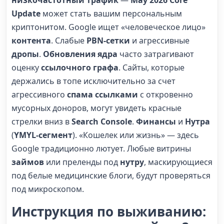
Update
может стать вашим персональным
криптонитом. Google ищет «человеческое лицо»
контента
. Слабые
PBN-сетки
и агрессивные
дропы
.
Обновления ядра
часто затрагивают
оценку
ссылочного графа
. Сайты, которые
держались в топе исключительно за счет
агрессивного
спама ссылками
с откровенно
мусорных доноров, могут увидеть красные
стрелки вниз в
Search Console
.
Финансы
и
Нутра
(
YMYL-сегмент
). «Кошелек или жизнь» — здесь
Google традиционно лютует. Любые витрины
займов
или преленды под
нутру
, маскирующиеся
под белые медицинские блоги, будут проверяться
под микроскопом.
Инструкция по выживанию: