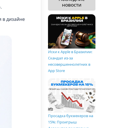
новости
.
 в дизайне
Иски к Apple в Бразилии:
Скандал из-за
несовершеннолетних в
App Store
Просадка букмекеров на
15%: Проигрыш