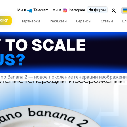
На форум
Мы в
Telegram
Мы в
Instagram
РОКСИ
Партнерки
Рекл.сети
Сервисы
Статьи
Бл
ano Banana 2 — новое поколение генерации изображен