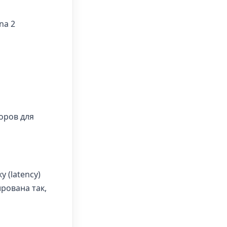
na 2
оров для
 (latency)
рована так,