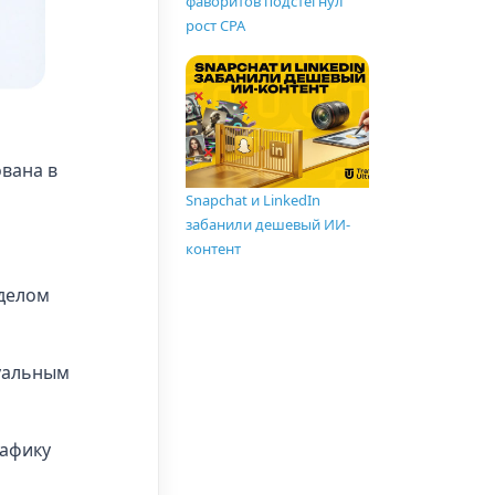
фаворитов подстегнул
рост CPA
ована в
Snapchat и LinkedIn
забанили дешевый ИИ-
контент
 делом
уальным
рафику