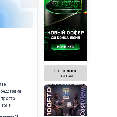
—
Последние
статьи
тве
представив
е просто
нтент.