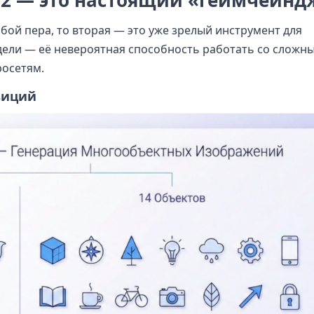
 2 — это настоящий «геймчейнд
бой пера, то вторая — это уже зрелый инструмент для
ели — её невероятная способность работать со сложн
росетям.
зиций