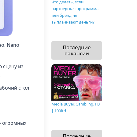
Что делать, если
партнерская программа
или бренд не
выплачивают деньги?
но. Nano
Последние
вакансии
 сцену из
.
абочий стол
Media Buyer, Gambling, FB
| 100ftd
о огромных
Последние